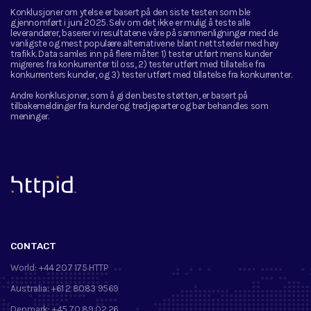
Konklusjoner om ytelse er basert på den siste testen som ble
gjennomført i juni 2025. Selv om det ikke er mulig å teste alle
leverandører, baserer vi resultatene våre på sammenligninger med de
vanligste og mest populære alternativene blant nettsteder med høy
trafikk. Data samles inn på flere måter: 1) tester utført mens kunder
migreres fra konkurrenter til oss, 2) tester utført med tillatelse fra
konkurrenters kunder, og 3) tester utført med tillatelse fra konkurrenter.
Andre konklusjoner, som å gi den beste støtten, er basert på
tilbakemeldinger fra kunder og tredjeparter og bør behandles som
meninger.
™
CONTACT
World:
+44 207 175 HTTP
Australia:
+61 2 8083 9569
Denmark:
+45 70 89 02 26