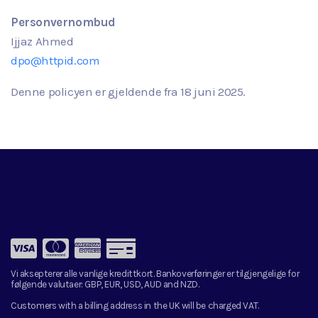
Personvernombud
Ijjaz Ahmed
dpo@httpid.com
Denne policyen er gjeldende fra
18
juni
2025.
Vi aksepterer alle vanlige kredittkort. Bankoverføringer er tilgjengelige for
følgende valutaer:
GBP, EUR, USD, AUD and NZD.
Customers with a billing address in the UK will be charged VAT.