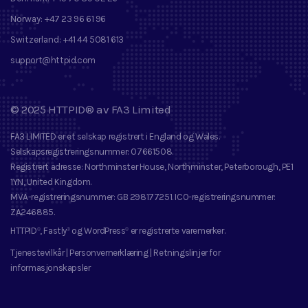
Norway:
+47 23 96 61 96
Switzerland:
+41 44 5081 613
support@httpid.com
©
2025
HTTPID®
av
FA3 Limited
FA3 LIMITED
er et selskap registrert i England og Wales.
Selskapsregistreringsnummer
: 07661508.
Registrert adresse
: Northminster House, Northminster, Peterborough, PE1
1YN, United Kingdom.
MVA-registreringsnummer
: GB 298177251.
ICO-registreringsnummer
:
ZA246885.
HTTPID
, Fastly
og
WordPress
er registrerte varemerker
.
®
®
®
Tjenestevilkår
|
Personvernerklæring
|
Retningslinjer for
informasjonskapsler