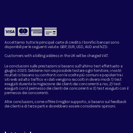
Accettiamo tutte le principali carte di credito. I bonifici bancari sono
disponibili per le seguenti valute:
GBP, EUR, USD, AUD and NZD.
Customers with a billing address in the UK will be charged VAT.
Le conclusioni sulle prestazioni si basano sull’ultimo test effettuato a
giugno 2025. Sebbene non sia possibile testare ogni fornitore, i nostri
risultati si basano su confronti con le scelte più comuni e popolari tra i
siti web ad alto traffico e i dati vengono raccolti in diversi modi: 1) test
eseguiti durante la migrazione dei clienti dai concorrenti a noi, 2) test
eseguiti con il permesso dei clienti dei concorrenti e 3) test eseguiti con il
permesso dei concorrenti.
Altre conclusioni, come offrire il miglior supporto, si basano sul feedback
dei clienti e di terze parti e dovrebbero essere considerate opinioni.