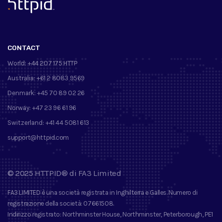
™
CONTACT
World:
+44 207 175 HTTP
Australia:
+61 2 8083 9569
Denmark:
+45 70 89 02 26
Norway:
+47 23 96 61 96
Switzerland:
+41 44 5081 613
support@httpid.com
©
2025
HTTPID®
di
FA3 Limited
FA3 LIMITED
è una società registrata in Inghilterra e Galles. Numero di
registrazione della società
: 07661508.
Indirizzo registrato
: Northminster House, Northminster, Peterborough, PE1