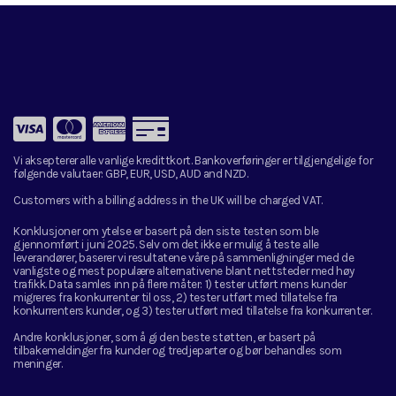
Vi aksepterer alle vanlige kredittkort. Bankoverføringer er tilgjengelige for
følgende valutaer:
GBP, EUR, USD, AUD and NZD.
Customers with a billing address in the UK will be charged VAT.
Konklusjoner om ytelse er basert på den siste testen som ble
gjennomført i juni 2025. Selv om det ikke er mulig å teste alle
leverandører, baserer vi resultatene våre på sammenligninger med de
vanligste og mest populære alternativene blant nettsteder med høy
trafikk. Data samles inn på flere måter: 1) tester utført mens kunder
migreres fra konkurrenter til oss, 2) tester utført med tillatelse fra
konkurrenters kunder, og 3) tester utført med tillatelse fra konkurrenter.
Andre konklusjoner, som å gi den beste støtten, er basert på
tilbakemeldinger fra kunder og tredjeparter og bør behandles som
meninger.