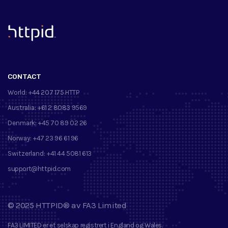
™
CONTACT
World:
+44 207 175 HTTP
Australia:
+61 2 8083 9569
Denmark:
+45 70 89 02 26
Norway:
+47 23 96 61 96
Switzerland:
+41 44 5081 613
support@httpid.com
©
2025
HTTPID®
av
FA3 Limited
FA3 LIMITED
er et selskap registrert i England og Wales.