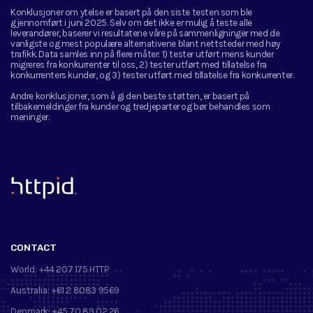
Konklusjoner om ytelse er basert på den siste testen som ble
gjennomført i juni 2025. Selv om det ikke er mulig å teste alle
leverandører, baserer vi resultatene våre på sammenligninger med de
vanligste og mest populære alternativene blant nettsteder med høy
trafikk. Data samles inn på flere måter: 1) tester utført mens kunder
migreres fra konkurrenter til oss, 2) tester utført med tillatelse fra
konkurrenters kunder, og 3) tester utført med tillatelse fra konkurrenter.
Andre konklusjoner, som å gi den beste støtten, er basert på
tilbakemeldinger fra kunder og tredjeparter og bør behandles som
meninger.
™
CONTACT
World:
+44 207 175 HTTP
Australia:
+61 2 8083 9569
Denmark:
+45 70 89 02 26