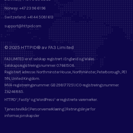
Norway:
+47 23 96 61 96
Switzerland:
+41 44 5081 613
support@httpid.com
©
2025
HTTPID®
av
FA3 Limited
FA3 LIMITED
er et selskap registrert i England og Wales.
Selskapsregistreringsnummer
: 07661508.
Registrert adresse
: Northminster House, Northminster, Peterborough, PE1
1YN, United Kingdom.
MVA-registreringsnummer
: GB 298177251.
ICO-registreringsnummer
:
ZA246885.
HTTPID
, Fastly
og
WordPress
er registrerte varemerker
.
®
®
®
Tjenestevilkår
|
Personvernerklæring
|
Retningslinjer for
informasjonskapsler