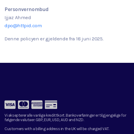
Personvernombud
Ijjaz Ahmed
dpo@httpid.com
Denne policyen er gjeldende fra
18
juni
2025.
Vi aksepterer alle vanlige kredittkort. Bankoverføringer er tilgjengelige for
følgende valutaer:
GBP, EUR, USD, AUD and NZD.
Customers with a billing address in the UK will be charged VAT.