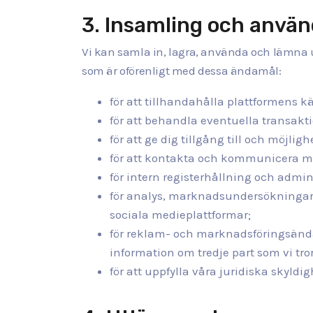
3. Insamling och använ
Vi kan samla in, lagra, använda och lämna u
som är oförenligt med dessa ändamål:
för att tillhandahålla plattformens kä
för att behandla eventuella transakti
för att ge dig tillgång till och möjl
för att kontakta och kommunicera m
för intern registerhållning och admi
för analys, marknadsundersökningar o
sociala medieplattformar;
för reklam- och marknadsföringsänd
information om tredje part som vi tror
för att uppfylla våra juridiska skyldi