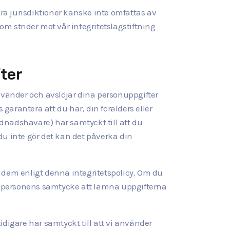
ndra jurisdiktioner kanske inte omfattas av
m strider mot vår integritetslagstiftning
fter
använder och avslöjar dina personuppgifter
 garantera att du har, din förälders eller
rdnadshavare) har samtyckt till att du
du inte gör det kan det påverka din
a dem enligt denna integritetspolicy. Om du
n personens samtycke att lämna uppgifterna
igare har samtyckt till att vi använder