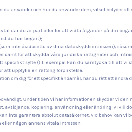
ster du använder och hur du använder dem, vilket betyder att
avtal där du är part eller för att vidta åtgärder på din beg
nst du har begärt);
e (som inte åsidosätts av dina dataskyddsintressen), såsom
 samt för att skydda våra juridiska rättigheter och intre
t specifikt syfte (till exempel kan du samtycka till att vi sk
att uppfylla en rättslig förpliktelse.
tion om dig för ett specifikt ändamål, har du rätt att ändra 
nödvändigt. Under tiden vi har informationen skyddar vi den
st, avslöjande, kopiering, användning eller ändring. Vi vill 
i kan inte garantera absolut datasäkerhet. Vid behov kan vi b
na eller någon annans vitala intressen.