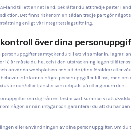
ES-land till ett annat land, bekräftar du att tredje parter i a
iktion. Det finns risker om en sådan tredje part gör något so
sättning enligt vår integritetslagstiftning.
 kontroll över dina personuppgi
personuppgifter samtycker du till att vi samlar in, lagrar, 
r 16 år måste du ha, och i den utsträckning lagen tillåter oss
l och använda webbplatsen och att de (dina föräldrar eller vå
 behöver inte lämna några personuppgifter till oss, men om 
ukter och/eller tjänster som erbjuds på eller genom den.
sonuppgifter om dig från en tredje part kommer vi att skydd
er om någon annan intygar och garanterar du att du har de
ingen eller användningen av dina personuppgifter. Om du tid