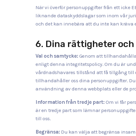
När vi överför personuppgifter från ett icke E
liknande dataskyddslagar som inom vår jurisd
och det kan innebära att du inte kan kräva er
6. Dina rättigheter och
Val och samtycke:
Genom att tillhandahålla 
enligt denna integritetspolicy. Om du är unde
vårdnadshavares tillstånd att få tillgång til
tillhandahåller oss dina personuppgifter. Du
användning av denna webbplats eller de prod
Information från tredje part:
Om vi får per
är en tredje part som lämnar personuppgift
till oss.
Begränsa:
Du kan välja att begränsa insaml