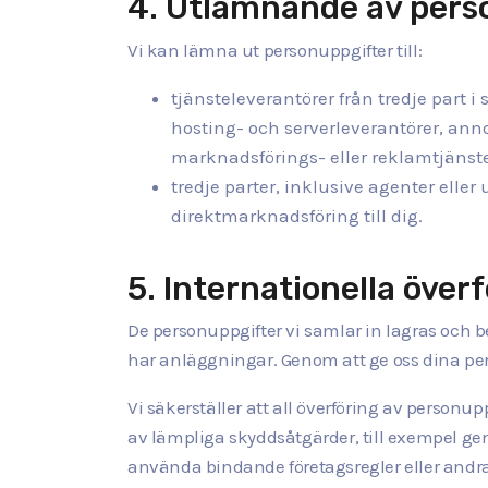
4. Utlämnande av person
Vi kan lämna ut personuppgifter till:
tjänsteleverantörer från tredje part i
hosting- och serverleverantörer, anno
marknadsförings- eller reklamtjänste
tredje parter, inklusive agenter eller
direktmarknadsföring till dig.
5. Internationella över
De personuppgifter vi samlar in lagras och be
har anläggningar. Genom att ge oss dina per
Vi säkerställer att all överföring av perso
av lämpliga skyddsåtgärder, till exempel g
använda bindande företagsregler eller andra