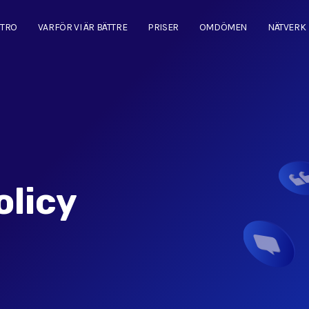
NTRO
VARFÖR VI ÄR BÄTTRE
PRISER
OMDÖMEN
NÄTVERK
olicy