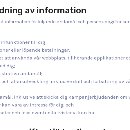
dning av information
t information för följande ändamål och personuppgifter kom
rnfunktioner till dig;
oner eller löpande betalningar;
ighet att använda vår webbplats, tillhörande applikationer 
ed dig;
nistrativa ändamål;
ch affärsutveckling, inklusive drift och förbättring av v
amål, inklusive att skicka dig kampanjerbjudanden om v
 kan vara av intresse för dig; och
gheter och lösa eventuella tvister vi kan ha.