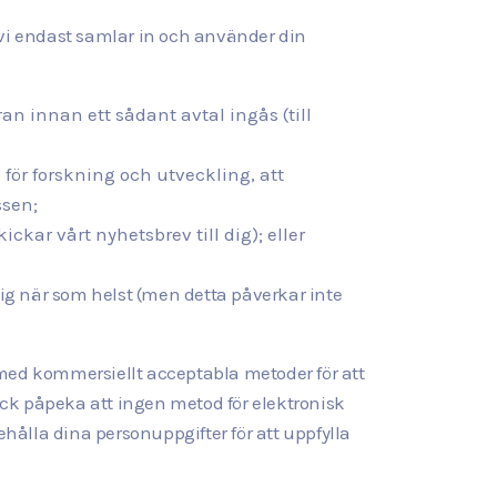
 vi endast samlar in och använder din
äran innan ett sådant avtal ingås (till
 för forskning och utveckling, att
ssen;
ickar vårt nyhetsbrev till dig); eller
dig när som helst (men detta påverkar inte
 med kommersiellt acceptabla metoder för att
dock påpeka att ingen metod för elektronisk
ehålla dina personuppgifter för att uppfylla