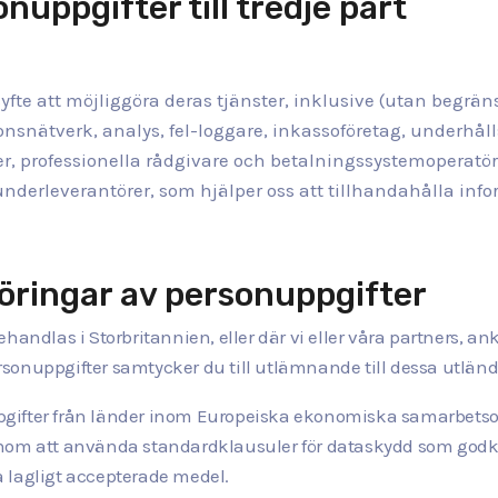
uppgifter till tredje part
 syfte att möjliggöra deras tjänster, inklusive (utan begrä
nsnätverk, analys, fel-loggare, inkassoföretag, underhåll
r, professionella rådgivare och betalningssystemoperatör
 underleverantörer, som hjälper oss att tillhandahålla info
föringar av personuppgifter
handlas i Storbritannien, eller där vi eller våra partners, a
sonuppgifter samtycker du till utlämnande till dessa utländs
nuppgifter från länder inom Europeiska ekonomiska samarbetso
enom att använda standardklausuler för dataskydd som godk
 lagligt accepterade medel.