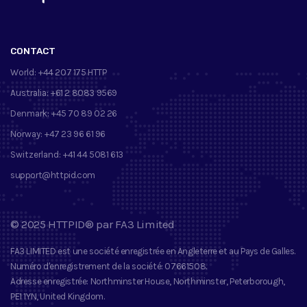
CONTACT
World:
+44 207 175 HTTP
Australia:
+61 2 8083 9569
Denmark:
+45 70 89 02 26
Norway:
+47 23 96 61 96
Switzerland:
+41 44 5081 613
support@httpid.com
©
2025
HTTPID®
par
FA3 Limited
FA3 LIMITED
est une société enregistrée en Angleterre et au Pays de Galles.
Numéro d'enregistrement de la société
: 07661508.
Adresse enregistrée
: Northminster House, Northminster, Peterborough,
PE1 1YN, United Kingdom.