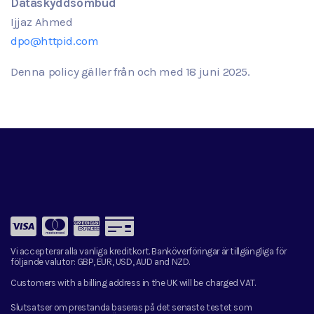
Dataskyddsombud
Ijjaz Ahmed
dpo@httpid.com
Denna policy gäller från och med
18
juni
2025.
Vi accepterar alla vanliga kreditkort. Banköverföringar är tillgängliga för
följande valutor:
GBP, EUR, USD, AUD and NZD.
Customers with a billing address in the UK will be charged VAT.
Slutsatser om prestanda baseras på det senaste testet som