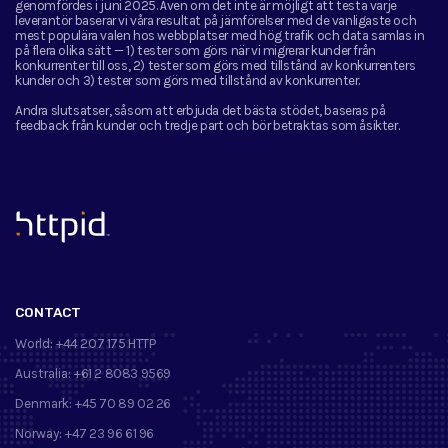
genomfördes i juni 2025. Även om det inte är möjligt att testa varje
leverantör baserar vi våra resultat på jämförelser med de vanligaste och
mest populära valen hos webbplatser med hög trafik och data samlas in
på flera olika sätt — 1) tester som görs när vi migrerar kunder från
konkurrenter till oss, 2) tester som görs med tillstånd av konkurrenters
kunder och 3) tester som görs med tillstånd av konkurrenter.
Andra slutsatser, såsom att erbjuda det bästa stödet, baseras på
feedback från kunder och tredje part och bör betraktas som åsikter.
™
CONTACT
World:
+44 207 175 HTTP
Australia:
+61 2 8083 9569
Denmark:
+45 70 89 02 26
Norway:
+47 23 96 61 96