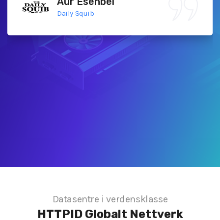
Aur Esenbel
Daily Squib
Datasentre i verdensklasse
HTTPID
Globalt Nettverk