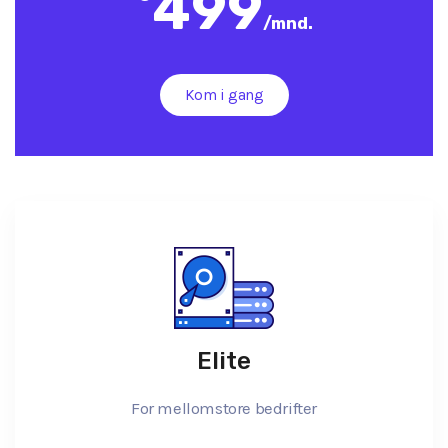
499
/
mnd.
Kom i gang
Elite
For mellomstore bedrifter