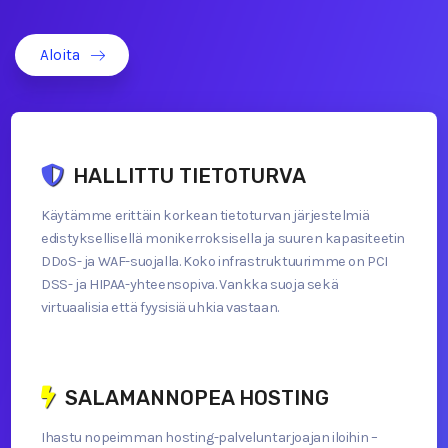
Aloita
HALLITTU TIETOTURVA
Käytämme erittäin korkean tietoturvan järjestelmiä
edistyksellisellä monikerroksisella ja suuren kapasiteetin
DDoS- ja WAF-suojalla. Koko infrastruktuurimme on PCI
DSS- ja HIPAA-yhteensopiva. Vankka suoja sekä
virtuaalisia että fyysisiä uhkia vastaan.
SALAMANNOPEA HOSTING
Ihastu nopeimman hosting-palveluntarjoajan iloihin –