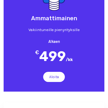
Ammattimainen
Vakiintuneille pienyrityksille
Alkaen
499
€
/
kk
Aloita