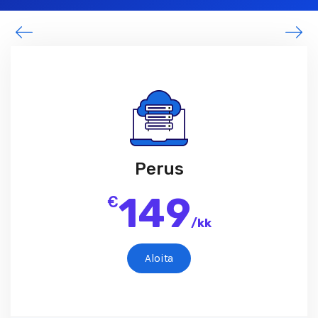
Perus
149
€
/
kk
Aloita