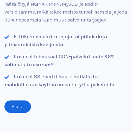
räätälöityjä NGINX-, PHP-, MySQL- ja Redis-
versioitamme, mikä tekee meistä turvallisempia ja jopa
30 % nopeampia kuin muut palveluntarjoajat.
Ei liikennemääriin rajoja tai piilokuluja
ylimääräisistä kävijöistä
Ilmaiset tehokkaat CDN-palvelut, noin 96%
välimuistin osuma-%
Ilmaiset SSL-sertifikaatit kaikille tai
mahdollisuus käyttää omaa tietyillä paketeilla
Aloita