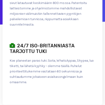
sivut latautuvat keskimäärin 800 ms:ssa. Patentoitu
laitteistomme ja ohjelmistomme mahdollistavat
miljoonien välimuistiin tallennettavien pyyntöjen
palvelemisen tunnissa, riippumatta asiakkaan
suunnitelmasta.
24/7 ISO-BRITANNIASTA
TARJOTTU TUKI
Koe planeetan paras tuki. Soita, WhatsAppaa, Skypea, luo
tiketti, tai lähetä kyyhky – olemme täällä. Puhelut
prioriteettitukemme vastataan 60 sekunnissa ja
suhtaudumme jokaiseen asiakasongelmaan kuin
omaamme.