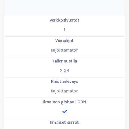
Verkkosivustot
1
Vierailijat
Rajoittamaton
Tallennustila
2
GB
Kaistanleveys
Rajoittamaton
Ilmainen globaali CDN
Ilmaiset siirrot