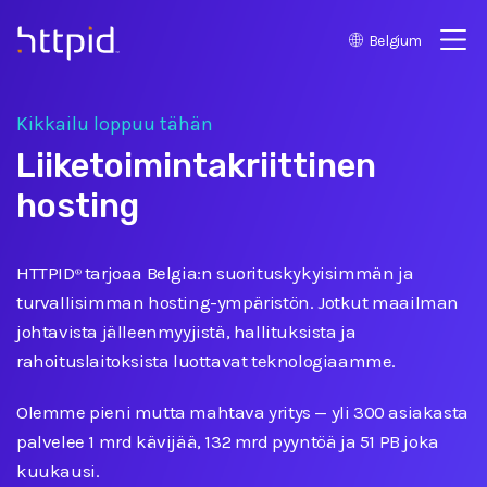
Belgium
™
Kikkailu loppuu tähän
Liiketoimintakriittinen
hosting
HTTPID
tarjoaa Belgia:n suorituskykyisimmän ja
®
turvallisimman hosting-ympäristön. Jotkut maailman
johtavista jälleenmyyjistä, hallituksista ja
rahoituslaitoksista luottavat teknologiaamme.
Olemme pieni mutta mahtava yritys
—
yli 300 asiakasta
palvelee 1 mrd kävijää, 132 mrd pyyntöä ja 51 PB joka
kuukausi.