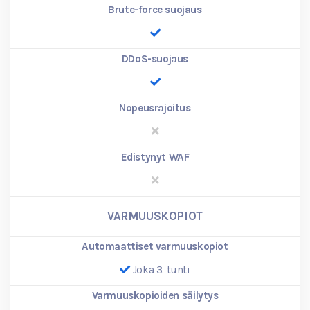
Brute-force suojaus
DDoS-suojaus
Nopeusrajoitus
Edistynyt WAF
VARMUUSKOPIOT
Automaattiset varmuuskopiot
Joka 3. tunti
Varmuuskopioiden säilytys