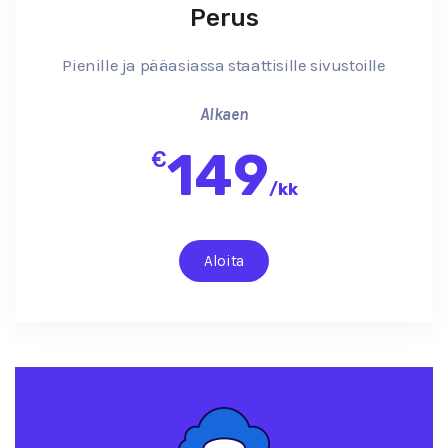
Perus
Pienille ja pääasiassa staattisille sivustoille
Alkaen
149
€
/
kk
Aloita