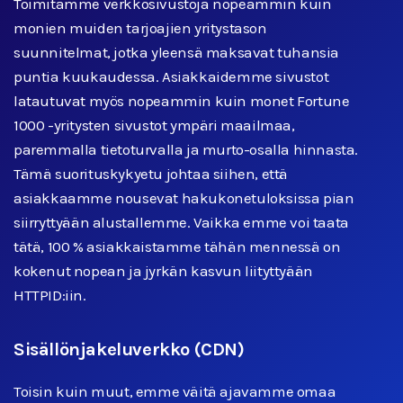
Toimitamme verkkosivustoja nopeammin kuin
monien muiden tarjoajien yritystason
suunnitelmat, jotka yleensä maksavat tuhansia
puntia kuukaudessa. Asiakkaidemme sivustot
latautuvat myös nopeammin kuin monet Fortune
1000 -yritysten sivustot ympäri maailmaa,
paremmalla tietoturvalla ja murto-osalla hinnasta.
Tämä suorituskykyetu johtaa siihen, että
asiakkaamme nousevat hakukonetuloksissa pian
siirryttyään alustallemme. Vaikka emme voi taata
tätä, 100 % asiakkaistamme tähän mennessä on
kokenut nopean ja jyrkän kasvun liityttyään
HTTPID:iin.
Sisällönjakeluverkko (CDN)
Toisin kuin muut, emme väitä ajavamme omaa