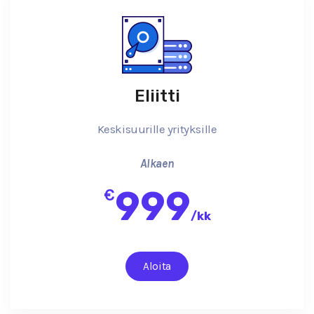
Eliitti
Keskisuurille yrityksille
Alkaen
999
€
/
kk
Aloita