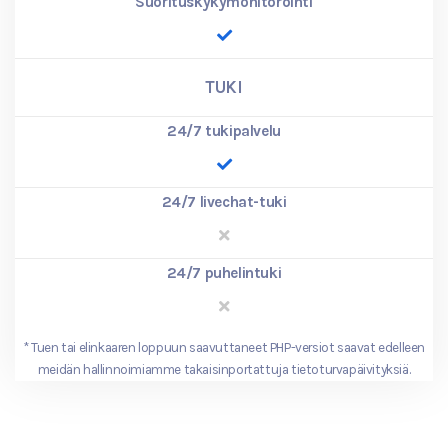
Suorituskykymonitorointi
TUKI
24/7 tukipalvelu
24/7 livechat-tuki
24/7 puhelintuki
*
Tuen tai elinkaaren loppuun saavuttaneet PHP-versiot saavat edelleen
meidän hallinnoimiamme takaisinportattuja tietoturvapäivityksiä.