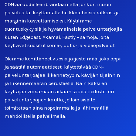
CDN:ää uudelleenbrändäämällä jonkun muun
palvelua tai käyttämällä heikkotehoisia ratkaisuja
marginin kasvattamiseksi. Käytämme
suorituskykyisiä ja hyvämaineisia palveluntarjoajia
kuten Edgecast, Akamai, Fastly – samoja, joita
käyttävät suositut some-, uutis- ja videopalvelut.
Olemme kehittäneet vuosia järjestelmää, joka oppii
ja säätää automaattisesti käytettävää CDN-
palveluntarjoajaa liikennetyypin, kävijän sijainnin
ja liikennemäärän perusteella. Näin kaksi eri
käyttäjää voi samaan aikaan saada tiedostot eri
palveluntarjoajien kautta, jolloin sisältö
toimitetaan aina nopeimmalla ja lähimmällä
mahdollisella palvelimella.