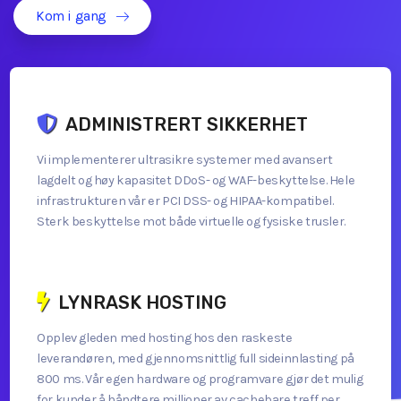
Kom i gang
ADMINISTRERT SIKKERHET
Vi implementerer ultrasikre systemer med avansert
lagdelt og høy kapasitet DDoS- og WAF-beskyttelse. Hele
infrastrukturen vår er PCI DSS- og HIPAA-kompatibel.
Sterk beskyttelse mot både virtuelle og fysiske trusler.
LYNRASK HOSTING
Opplev gleden med hosting hos den raskeste
leverandøren, med gjennomsnittlig full sideinnlasting på
800 ms. Vår egen hardware og programvare gjør det mulig
for kunder å håndtere millioner av cachebare treff per