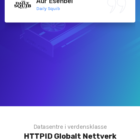
Aur Esenbel
Daily Squib
Datasentre i verdensklasse
HTTPID
Globalt Nettverk