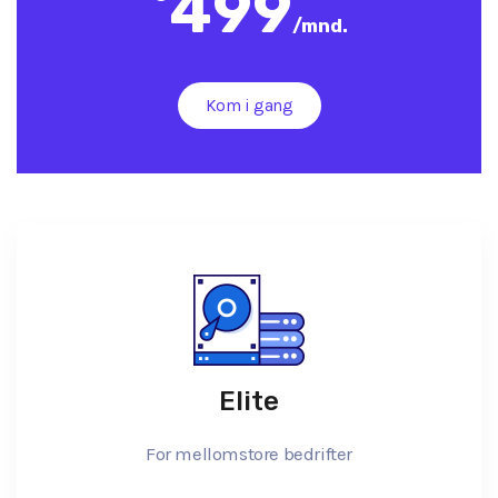
499
/
mnd.
Kom i gang
Elite
For mellomstore bedrifter