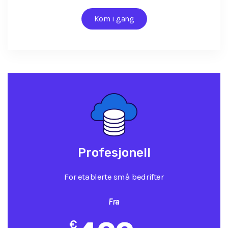
Kom i gang
Profesjonell
For etablerte små bedrifter
Fra
€