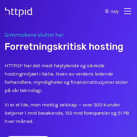
Italy
™
Gimmickene slutter her
Forretningskritisk hosting
HTTPID
har det mest høytytende og sikreste
®
hostingmiljøet i Italia. Noen av verdens ledende
forhandlere, myndigheter og finansinstitusjoner stoler
på vår teknologi.
Vi er et lite, men mektig selskap
—
over 300 kunder
betjener 1 mrd besøkende, 132 mrd forespørsler og 51 PB
hver måned.