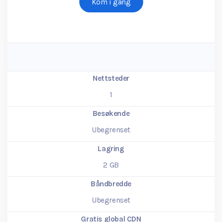
Kom i gang
Nettsteder
1
Besøkende
Ubegrenset
Lagring
2
GB
Båndbredde
Ubegrenset
Gratis global CDN