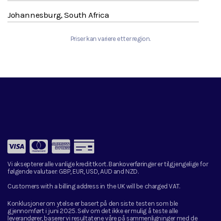
Johannesburg, South Africa
Priser kan variere etter region.
Vi aksepterer alle vanlige kredittkort. Bankoverføringer er tilgjengelige for
følgende valutaer:
GBP, EUR, USD, AUD and NZD.
Customers with a billing address in the UK will be charged VAT.
Konklusjoner om ytelse er basert på den siste testen som ble
gjennomført i juni 2025. Selv om det ikke er mulig å teste alle
leverandører, baserer vi resultatene våre på sammenligninger med de