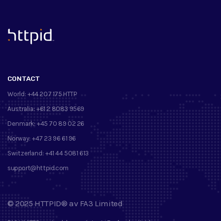
™
CONTACT
World:
+44 207 175 HTTP
Australia:
+61 2 8083 9569
Denmark:
+45 70 89 02 26
Norway:
+47 23 96 61 96
Switzerland:
+41 44 5081 613
support@httpid.com
©
2025
HTTPID®
av
FA3 Limited