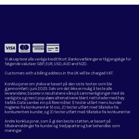
Vi aksepterer alle vanlige kredittkort. Bankoverføringer er tilgjengelige for
følgende valutaer:
GBP, EUR, USD, AUD and NZD.
Customers with a billing address in the UK will be charged VAT.
Konklusjoner om ytelse er basert på den siste testen som ble
gjennomført i juni 2025. Selv om det ikke er mulig å teste alle
leverandører, baserer vi resultatene våre på sammenligninger med de
vanligste og mest populære alternativene blant nettsteder med høy
trafikk. Data samles inn på flere måter: 1) tester utført mens kunder
migreres fra konkurrenter til oss, 2) tester utført med tillatelse fra
konkurrenters kunder, og 3) tester utført med tillatelse fra konkurrenter.
Andre konklusjoner, som å gi den beste støtten, er basert på
tilbakemeldinger fra kunder og tredjeparter og bør behandles som
meninger.