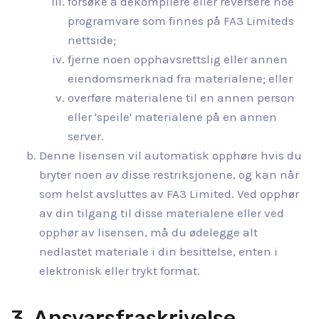
forsøke å dekompilere eller reversere noe
programvare som finnes på FA3 Limiteds
nettside;
fjerne noen opphavsrettslig eller annen
eiendomsmerknad fra materialene; eller
overføre materialene til en annen person
eller 'speile' materialene på en annen
server.
Denne lisensen vil automatisk opphøre hvis du
bryter noen av disse restriksjonene, og kan når
som helst avsluttes av FA3 Limited. Ved opphør
av din tilgang til disse materialene eller ved
opphør av lisensen, må du ødelegge alt
nedlastet materiale i din besittelse, enten i
elektronisk eller trykt format.
3. Ansvarsfraskrivelse