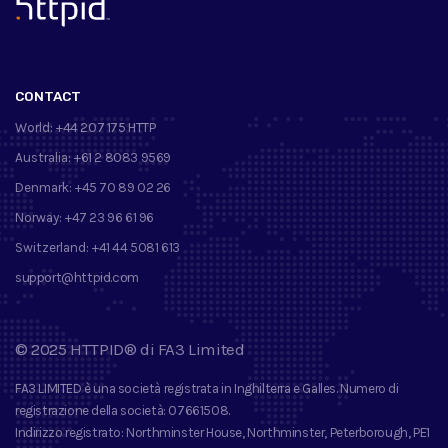
™
CONTACT
World:
+44 207 175 HTTP
Australia:
+61 2 8083 9569
Denmark:
+45 70 89 02 26
Norway:
+47 23 96 61 96
Switzerland:
+41 44 5081 613
support@httpid.com
©
2025
HTTPID®
di
FA3 Limited
FA3 LIMITED
è una società registrata in Inghilterra e Galles. Numero di
registrazione della società
: 07661508.
Indirizzo registrato
: Northminster House, Northminster, Peterborough, PE1