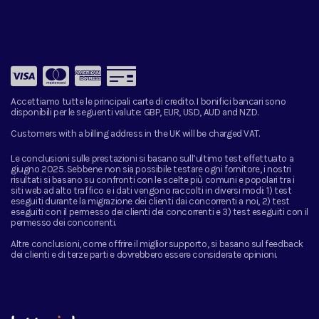
Accettiamo tutte le principali carte di credito. I bonifici bancari sono
disponibili per le seguenti valute:
GBP, EUR, USD, AUD and NZD.
Customers with a billing address in the UK will be charged VAT.
Le conclusioni sulle prestazioni si basano sull’ultimo test effettuato a
giugno 2025. Sebbene non sia possibile testare ogni fornitore, i nostri
risultati si basano su confronti con le scelte più comuni e popolari tra i
siti web ad alto traffico e i dati vengono raccolti in diversi modi: 1) test
eseguiti durante la migrazione dei clienti dai concorrenti a noi, 2) test
eseguiti con il permesso dei clienti dei concorrenti e 3) test eseguiti con il
permesso dei concorrenti.
Altre conclusioni, come offrire il miglior supporto, si basano sul feedback
dei clienti e di terze parti e dovrebbero essere considerate opinioni.