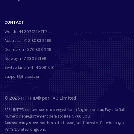
CONTACT
World:
+44 207 175 HTTP
Australia:
+61 2 8083 9569
Denmark:
+45 70 89 02 26
Norway:
+47 23 96 61 96
Switzerland:
+41 44 5081 613
support@httpid.com
©
2025
HTTPID®
par
FA3 Limited
FA3 LIMITED
est une société enregistrée en Angleterre et au Pays de Galles.
Numéro d'enregistrement de la société
: 07661508.
Adresse enregistrée
: Northminster House, Northminster, Peterborough,
PE1 1YN, United Kingdom.