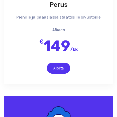
Perus
Pienille ja pääasiassa staattisille sivustoille
Alkaen
149
€
/
kk
Aloita