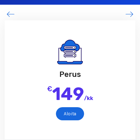
Perus
149
€
/
kk
Aloita