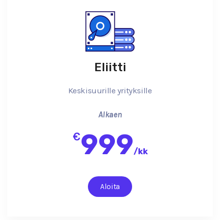
Eliitti
Keskisuurille yrityksille
Alkaen
999
€
/
kk
Aloita