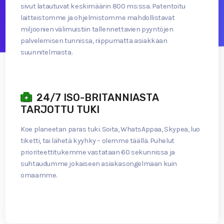
sivut latautuvat keskimäärin 800 ms:ssa. Patentoitu
laitteistomme ja ohjelmistomme mahdollistavat
miljoonien välimuistiin tallennettavien pyyntöjen
palvelemisen tunnissa, riippumatta asiakkaan
suunnitelmasta.
24/7 ISO-BRITANNIASTA
TARJOTTU TUKI
Koe planeetan paras tuki. Soita, WhatsAppaa, Skypea, luo
tiketti, tai lähetä kyyhky – olemme täällä. Puhelut
prioriteettitukemme vastataan 60 sekunnissa ja
suhtaudumme jokaiseen asiakasongelmaan kuin
omaamme.