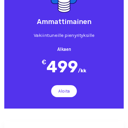
Ammattimainen
Vakiintuneille pienyrityksille
Alkaen
499
€
/
kk
Aloita