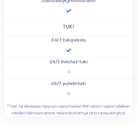
Suorituskykymonitorointi
TUKI
24/7 tukipalvelu
24/7 livechat-tuki
24/7 puhelintuki
*
Tuen tai elinkaaren loppuun saavuttaneet PHP-versiot saavat edelleen
meidän hallinnoimiamme takaisinportattuja tietoturvapäivityksiä.