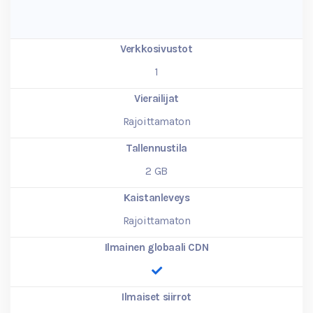
Verkkosivustot
1
Vierailijat
Rajoittamaton
Tallennustila
2
GB
Kaistanleveys
Rajoittamaton
Ilmainen globaali CDN
Ilmaiset siirrot