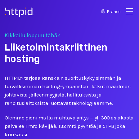
France
™
Kikkailu loppuu tähän
Liiketoimintakriittinen
hosting
HTTPID
tarjoaa Ranska:n suorituskykyisimmän ja
®
turvallisimman hosting-ympäristön. Jotkut maailman
johtavista jälleenmyyjistä, hallituksista ja
rahoituslaitoksista luottavat teknologiaamme.
Olemme pieni mutta mahtava yritys
—
yli 300 asiakasta
palvelee 1 mrd kävijää, 132 mrd pyyntöä ja 51 PB joka
kuukausi.