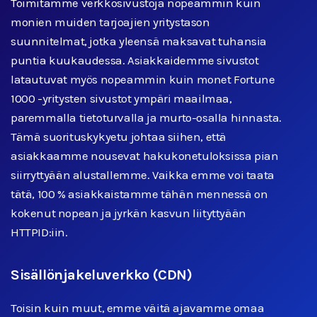
Toimitamme verkkosivustoja nopeammin kuin
monien muiden tarjoajien yritystason
suunnitelmat, jotka yleensä maksavat tuhansia
puntia kuukaudessa. Asiakkaidemme sivustot
latautuvat myös nopeammin kuin monet Fortune
1000 -yritysten sivustot ympäri maailmaa,
paremmalla tietoturvalla ja murto-osalla hinnasta.
Tämä suorituskykyetu johtaa siihen, että
asiakkaamme nousevat hakukonetuloksissa pian
siirryttyään alustallemme. Vaikka emme voi taata
tätä, 100 % asiakkaistamme tähän mennessä on
kokenut nopean ja jyrkän kasvun liityttyään
HTTPID:iin.
Sisällönjakeluverkko (CDN)
Toisin kuin muut, emme väitä ajavamme omaa