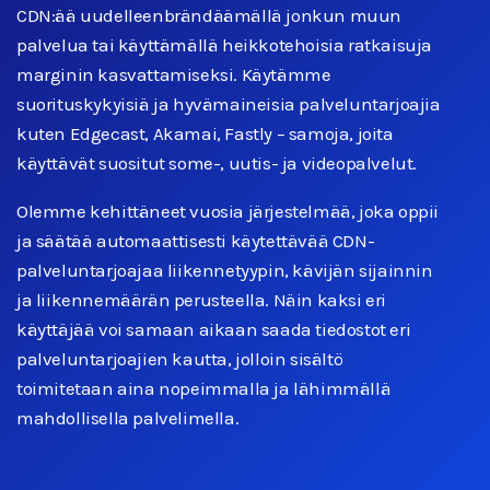
CDN:ää uudelleenbrändäämällä jonkun muun
palvelua tai käyttämällä heikkotehoisia ratkaisuja
marginin kasvattamiseksi. Käytämme
suorituskykyisiä ja hyvämaineisia palveluntarjoajia
kuten Edgecast, Akamai, Fastly – samoja, joita
käyttävät suositut some-, uutis- ja videopalvelut.
Olemme kehittäneet vuosia järjestelmää, joka oppii
ja säätää automaattisesti käytettävää CDN-
palveluntarjoajaa liikennetyypin, kävijän sijainnin
ja liikennemäärän perusteella. Näin kaksi eri
käyttäjää voi samaan aikaan saada tiedostot eri
palveluntarjoajien kautta, jolloin sisältö
toimitetaan aina nopeimmalla ja lähimmällä
mahdollisella palvelimella.