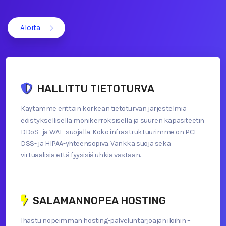
Aloita
HALLITTU TIETOTURVA
Käytämme erittäin korkean tietoturvan järjestelmiä
edistyksellisellä monikerroksisella ja suuren kapasiteetin
DDoS- ja WAF-suojalla. Koko infrastruktuurimme on PCI
DSS- ja HIPAA-yhteensopiva. Vankka suoja sekä
virtuaalisia että fyysisiä uhkia vastaan.
SALAMANNOPEA HOSTING
Ihastu nopeimman hosting-palveluntarjoajan iloihin –