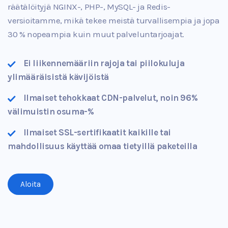
räätälöityjä NGINX-, PHP-, MySQL- ja Redis-
versioitamme, mikä tekee meistä turvallisempia ja jopa
30 % nopeampia kuin muut palveluntarjoajat.
Ei liikennemääriin rajoja tai piilokuluja
ylimääräisistä kävijöistä
Ilmaiset tehokkaat CDN-palvelut, noin 96%
välimuistin osuma-%
Ilmaiset SSL-sertifikaatit kaikille tai
mahdollisuus käyttää omaa tietyillä paketeilla
Aloita