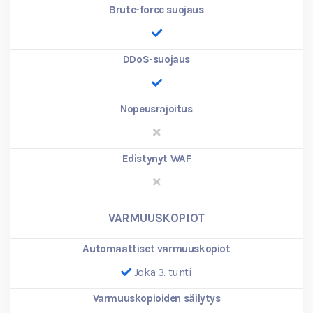
Brute-force suojaus
DDoS-suojaus
Nopeusrajoitus
Edistynyt WAF
VARMUUSKOPIOT
Automaattiset varmuuskopiot
Joka 3. tunti
Varmuuskopioiden säilytys