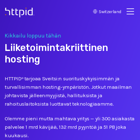
Switzerland
™
Kikkailu loppuu tähän
Liiketoimintakriittinen
hosting
HTTPID
tarjoaa Sveitsi:n suorituskykyisimmän ja
®
turvallisimman hosting-ympäristön. Jotkut maailman
johtavista jälleenmyyjistä, hallituksista ja
rahoituslaitoksista luottavat teknologiaamme.
Olemme pieni mutta mahtava yritys
—
yli 300 asiakasta
palvelee 1 mrd kävijää, 132 mrd pyyntöä ja 51 PB joka
kuukausi.