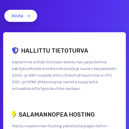
Aloita
HALLITTU TIETOTURVA
Käytämme erittäin korkean tietoturvan järjestelmiä
edistyksellisellä monikerroksisella ja suuren kapasiteetin
DDoS- ja WAF-suojalla. Koko infrastruktuurimme on PCI
DSS- ja HIPAA-yhteensopiva. Vankka suoja sekä
virtuaalisia että fyysisiä uhkia vastaan.
SALAMANNOPEA HOSTING
Ihastu nopeimman hosting-palveluntarjoajan iloihin –