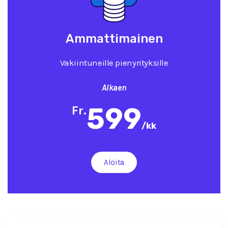
Ammattimainen
Vakiintuneille pienyrityksille
Alkaen
599
Fr.
/
kk
Aloita