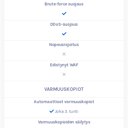
Brute-force suojaus
DDoS-suojaus
Nopeusrajoitus
Edistynyt WAF
VARMUUSKOPIOT
Automaattiset varmuuskopiot
Joka 3. tunti
Varmuuskopioiden säilytys