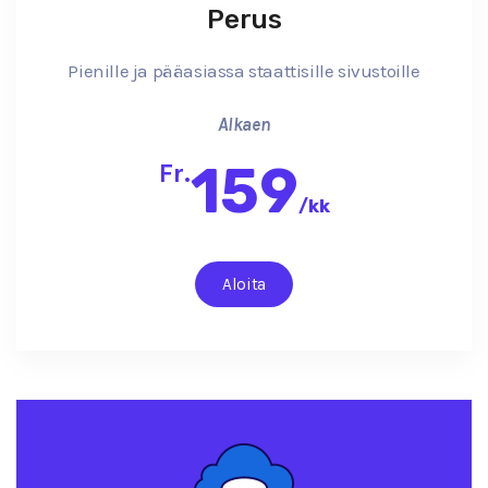
Perus
Pienille ja pääasiassa staattisille sivustoille
Alkaen
159
Fr.
/
kk
Aloita