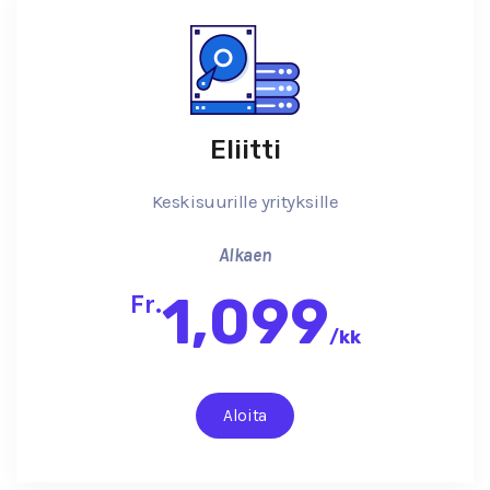
Eliitti
Keskisuurille yrityksille
Alkaen
1,099
Fr.
/
kk
Aloita