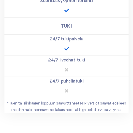
Suorituskykymonitorointi
TUKI
24/7 tukipalvelu
24/7 livechat-tuki
24/7 puhelintuki
*
Tuen tai elinkaaren loppuun saavuttaneet PHP-versiot saavat edelleen
meidän hallinnoimiamme takaisinportattuja tietoturvapäivityksiä.