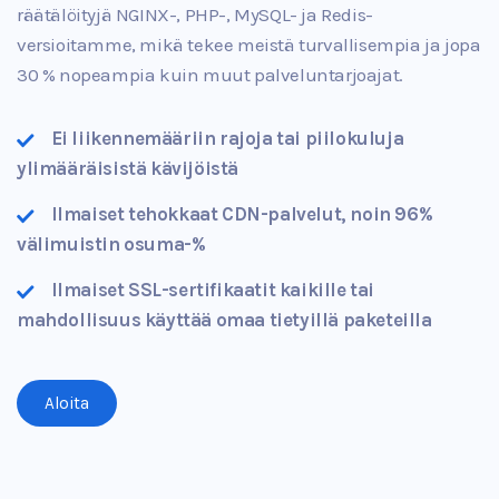
räätälöityjä NGINX-, PHP-, MySQL- ja Redis-
versioitamme, mikä tekee meistä turvallisempia ja jopa
30 % nopeampia kuin muut palveluntarjoajat.
Ei liikennemääriin rajoja tai piilokuluja
ylimääräisistä kävijöistä
Ilmaiset tehokkaat CDN-palvelut, noin 96%
välimuistin osuma-%
Ilmaiset SSL-sertifikaatit kaikille tai
mahdollisuus käyttää omaa tietyillä paketeilla
Aloita