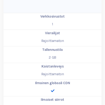
Verkkosivustot
1
Vierailijat
Rajoittamaton
Tallennustila
2
GB
Kaistanleveys
Rajoittamaton
Ilmainen globaali CDN
Ilmaiset siirrot