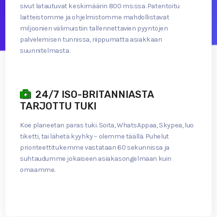
sivut latautuvat keskimäärin 800 ms:ssa. Patentoitu
laitteistomme ja ohjelmistomme mahdollistavat
miljoonien välimuistiin tallennettavien pyyntöjen
palvelemisen tunnissa, riippumatta asiakkaan
suunnitelmasta.
24/7 ISO-BRITANNIASTA
TARJOTTU TUKI
Koe planeetan paras tuki. Soita, WhatsAppaa, Skypea, luo
tiketti, tai lähetä kyyhky – olemme täällä. Puhelut
prioriteettitukemme vastataan 60 sekunnissa ja
suhtaudumme jokaiseen asiakasongelmaan kuin
omaamme.