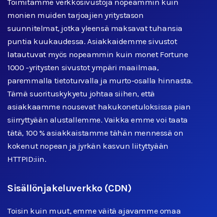
Toimitamme verkkosivustoja nopeammin kuin
monien muiden tarjoajien yritystason
suunnitelmat, jotka yleensä maksavat tuhansia
puntia kuukaudessa. Asiakkaidemme sivustot
latautuvat myös nopeammin kuin monet Fortune
1000 -yritysten sivustot ympäri maailmaa,
paremmalla tietoturvalla ja murto-osalla hinnasta.
Tämä suorituskykyetu johtaa siihen, että
asiakkaamme nousevat hakukonetuloksissa pian
siirryttyään alustallemme. Vaikka emme voi taata
tätä, 100 % asiakkaistamme tähän mennessä on
kokenut nopean ja jyrkän kasvun liityttyään
HTTPID:iin.
Sisällönjakeluverkko (CDN)
Toisin kuin muut, emme väitä ajavamme omaa