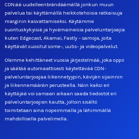
CDN:ää uudelleenbrändäämällä jonkun muun
palvelua tai käyttämällä heikkotehoisia ratkaisuja
marginin kasvattamiseksi. Käytämme
suorituskykyisiä ja hyvämaineisia palveluntarjoajia
kuten Edgecast, Akamai, Fastly – samoja, joita
käyttävät suositut some-, uutis- ja videopalvelut.
Olemme kehittäneet vuosia järjestelmää, joka oppii
ja säätää automaattisesti käytettävää CDN-
palveluntarjoajaa liikennetyypin, kävijän sijainnin
ja liikennemäärän perusteella. Näin kaksi eri
käyttäjää voi samaan aikaan saada tiedostot eri
palveluntarjoajien kautta, jolloin sisältö
toimitetaan aina nopeimmalla ja lähimmällä
mahdollisella palvelimella.