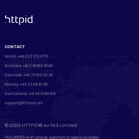
™
CONTACT
World:
+44 207 175 HTTP
Australia:
+61 2 8083 9569
Denmark:
+45 70 89 02 26
Norway:
+47 23 96 61 96
Switzerland:
+41 44 5081 613
support@httpid.com
©
2025
HTTPID®
av
FA3 Limited
FA3 LIMITED
er et selskap registrert i England og Wales.