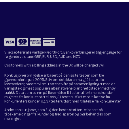
Vi aksepterer alle vanlige kredittkort. Bankoverføringer er tilgjengelige for
følgende valutaer:
GBP, EUR, USD, AUD and NZD.
Customers with a billing address in the UK will be charged VAT.
Konklusjoner om ytelse er basert på den siste testen som ble
gjennomført i juni 2025. Selv om det ikke er mulig å teste alle
leverandører, baserer vi resultatene våre på sammenligninger med de
vanligste og mest populære alternativene blant nettsteder med høy
trafikk. Data samles inn på flere måter: 1) tester utført mens kunder
migreres fra konkurrenter til oss, 2) tester utført med tillatelse fra
konkurrenters kunder, og 3) tester utført med tillatelse fra konkurrenter.
Andre konklusjoner, som å gi den beste støtten, er basert på
tilbakemeldinger fra kunder og tredjeparter og bør behandles som
meninger.