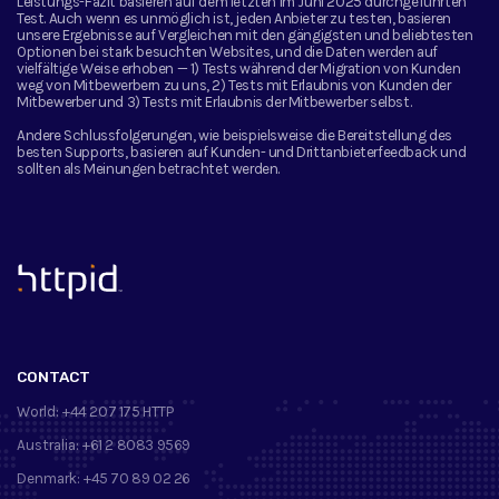
Leistungs-Fazit basieren auf dem letzten im Juni 2025 durchgeführten
Test. Auch wenn es unmöglich ist, jeden Anbieter zu testen, basieren
unsere Ergebnisse auf Vergleichen mit den gängigsten und beliebtesten
Optionen bei stark besuchten Websites, und die Daten werden auf
vielfältige Weise erhoben — 1) Tests während der Migration von Kunden
weg von Mitbewerbern zu uns, 2) Tests mit Erlaubnis von Kunden der
Mitbewerber und 3) Tests mit Erlaubnis der Mitbewerber selbst.
Andere Schlussfolgerungen, wie beispielsweise die Bereitstellung des
besten Supports, basieren auf Kunden- und Drittanbieterfeedback und
sollten als Meinungen betrachtet werden.
™
CONTACT
World:
+44 207 175 HTTP
Australia:
+61 2 8083 9569
Denmark:
+45 70 89 02 26