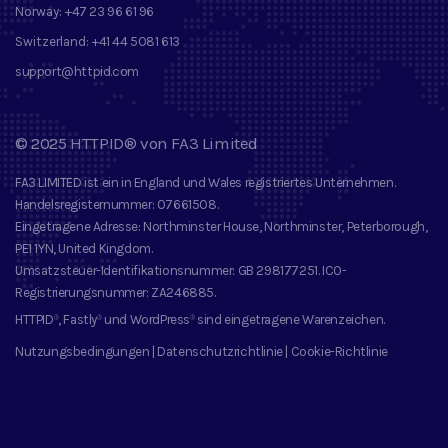
Norway:
+47 23 96 61 96
Switzerland:
+41 44 5081 613
support@httpid.com
©
2025
HTTPID®
von
FA3 Limited
FA3 LIMITED
ist ein in England und Wales registriertes Unternehmen.
Handelsregisternummer
: 07661508.
Eingetragene Adresse
: Northminster House, Northminster, Peterborough,
PE1 1YN, United Kingdom.
Umsatzsteuer-Identifikationsnummer
: GB 298177251.
ICO-
Registrierungsnummer
: ZA246885.
HTTPID
, Fastly
und
WordPress
sind eingetragene Warenzeichen
.
®
®
®
Nutzungsbedingungen
|
Datenschutzrichtlinie
|
Cookie-Richtlinie