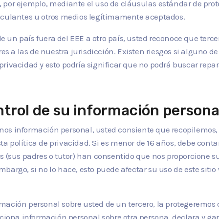
 por ejemplo, mediante el uso de cláusulas estándar de pro
inculantes u otros medios legítimamente aceptados.
un país fuera del EEE a otro país, usted reconoce que terce
es a las de nuestra jurisdicción. Existen riesgos si alguno de
rivacidad y esto podría significar que no podrá buscar repar
ntrol de su información persona
rnos información personal, usted consiente que recopilemo
 política de privacidad. Si es menor de 16 años, debe contar
ellos (sus padres o tutor) han consentido que nos proporcione 
argo, si no lo hace, esto puede afectar su uso de este sitio 
rmación personal sobre usted de un tercero, la protegeremos 
orciona información personal sobre otra persona, declara y g