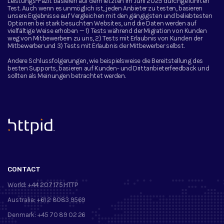
Leistungs-Fazit basieren auf dem letzten im Juni 2025 durchgeführten
Test. Auch wenn es unmöglich ist, jeden Anbieter zu testen, basieren
unsere Ergebnisse auf Vergleichen mit den gängigsten und beliebtesten
Optionen bei stark besuchten Websites, und die Daten werden auf
vielfältige Weise erhoben — 1) Tests während der Migration von Kunden
weg von Mitbewerbern zu uns, 2) Tests mit Erlaubnis von Kunden der
Mitbewerber und 3) Tests mit Erlaubnis der Mitbewerber selbst.
Andere Schlussfolgerungen, wie beispielsweise die Bereitstellung des
besten Supports, basieren auf Kunden- und Drittanbieterfeedback und
sollten als Meinungen betrachtet werden.
™
CONTACT
World:
+44 207 175 HTTP
Australia:
+61 2 8083 9569
Denmark:
+45 70 89 02 26