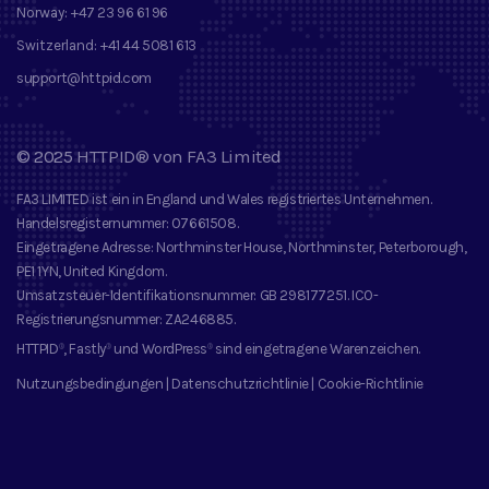
Norway:
+47 23 96 61 96
Switzerland:
+41 44 5081 613
support@httpid.com
©
2025
HTTPID®
von
FA3 Limited
FA3 LIMITED
ist ein in England und Wales registriertes Unternehmen.
Handelsregisternummer
: 07661508.
Eingetragene Adresse
: Northminster House, Northminster, Peterborough,
PE1 1YN, United Kingdom.
Umsatzsteuer-Identifikationsnummer
: GB 298177251.
ICO-
Registrierungsnummer
: ZA246885.
HTTPID
, Fastly
und
WordPress
sind eingetragene Warenzeichen
.
®
®
®
Nutzungsbedingungen
|
Datenschutzrichtlinie
|
Cookie-Richtlinie