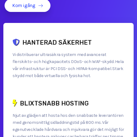
Kom igång
HANTERAD SÄKERHET
Vi distribuerar ultrasäkra system med avancerat
flerskikts- och högkapacitets DDoS- och WAF-skydd. Hela
vår infrastruktur är PCI DSS- och HIPAA-kompatibel. Stark
skydd mot både virtuella och fysiska hot.
BLIXTSNABB HOSTING
Njut av glädjen att hosta hos den snabbaste leverantören
med genomsnittlig sidladdningstid på 800 ms. Vår
egenutvecklade hårdvara och mjukvara gör det möjligt för
kunder att hantera miljoner cachebara träffar per timme,