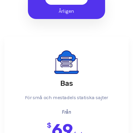
Årligen
Bas
För små och mestadels statiska sajter
Från
69
$