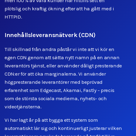
men 100 % av våra kunder har hittills sett en
plötslig och kraftig ökning efter att ha gått med i
HTTPID.
Innehållsleveransnätverk (CDN)
Till skillnad från andra påstår vi inte att vi kör en
egen CDN genom att sätta nytt namn på en annan
leverantörs tjänst, eller använder dåligt presterande
CDN:er för att öka marginalerna. Vi använder
högpresterande leverantörer med beprövad
erfarenhet som Edgecast, Akamai, Fastly – precis
som de största sociala medierna, nyhets- och
videotjänsterna.
Vi har lagt år på att bygga ett system som
automatiskt lär sig och kontinuerligt justerar vilken