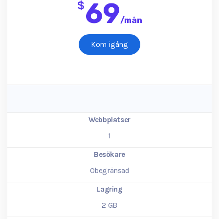
69
$
/
mån
Kom igång
Webbplatser
1
Besökare
Obegränsad
Lagring
2
GB