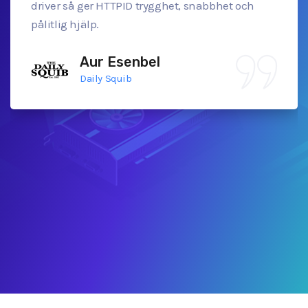
driver så ger HTTPID trygghet, snabbhet och
pålitlig hjälp.
Aur Esenbel
Daily Squib