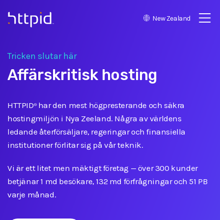
New Zealand
™
Tricken slutar här
Affärskritisk hosting
HTTPID
har den mest högpresterande och säkra
®
hostingmiljön i Nya Zeeland. Några av världens
ledande återförsäljare, regeringar och finansiella
institutioner förlitar sig på vår teknik.
Vi är ett litet men mäktigt företag
—
över 300 kunder
betjänar 1 md besökare, 132 md förfrågningar och 51 PB
varje månad.