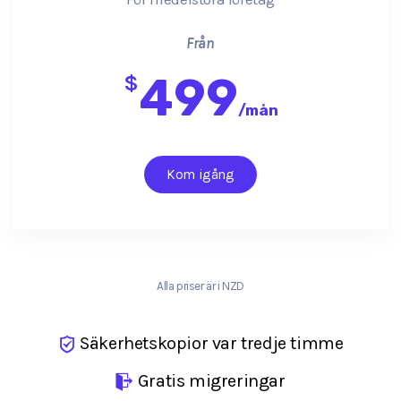
Från
499
$
/
mån
Kom igång
Alla priser är i NZD
Säkerhetskopior var tredje timme
Gratis migreringar