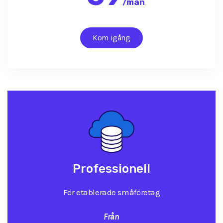
/
mån
Kom igång
Professionell
För etablerade småföretag
Från