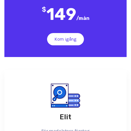
149
$
/
mån
Kom igång
Elit
För medelstora företag