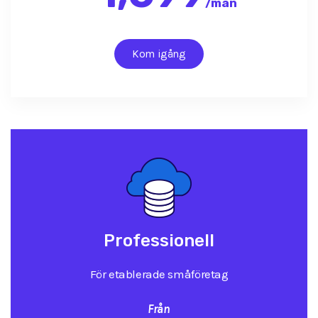
/
mån
Kom igång
Professionell
För etablerade småföretag
Från