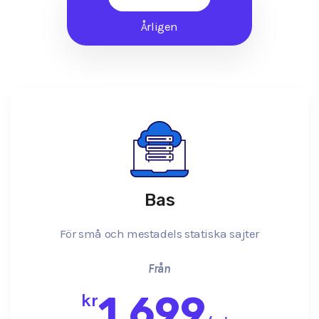
Årligen
Bas
För små och mestadels statiska sajter
Från
1,699
kr