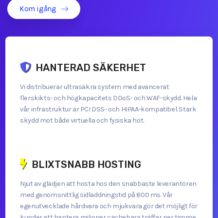
Kom igång
HANTERAD SÄKERHET
Vi distribuerar ultrasäkra system med avancerat
flerskikts- och högkapacitets DDoS- och WAF-skydd. Hela
vår infrastruktur är PCI DSS- och HIPAA-kompatibel. Stark
skydd mot både virtuella och fysiska hot.
BLIXTSNABB HOSTING
Njut av glädjen att hosta hos den snabbaste leverantören
med genomsnittlig sidladdningstid på 800 ms. Vår
egenutvecklade hårdvara och mjukvara gör det möjligt för
kunder att hantera miljoner cachebara träffar per timme,