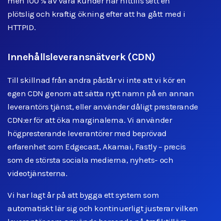
men 100 % av våra kunder har hittills sett en
plötslig och kraftig ökning efter att ha gått med i
HTTPID.
Innehållsleveransnätverk (CDN)
Till skillnad från andra påstår vi inte att vi kör en
egen CDN genom att sätta nytt namn på en annan
leverantörs tjänst, eller använder dåligt presterande
CDN:er för att öka marginalerna. Vi använder
högpresterande leverantörer med beprövad
erfarenhet som Edgecast, Akamai, Fastly – precis
som de största sociala medierna, nyhets- och
videotjänsterna.
Vi har lagt år på att bygga ett system som
automatiskt lär sig och kontinuerligt justerar vilken