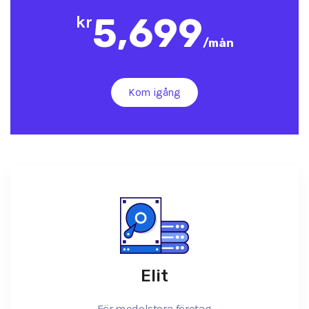
5,699
kr
/
mån
Kom igång
Elit
För medelstora företag