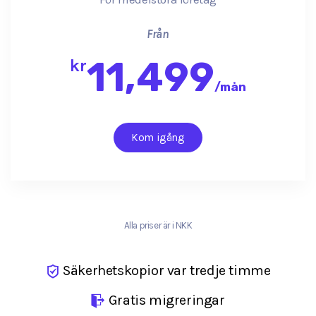
Från
11,499
kr
/
mån
Kom igång
Alla priser är i NKK
Säkerhetskopior var tredje timme
Gratis migreringar