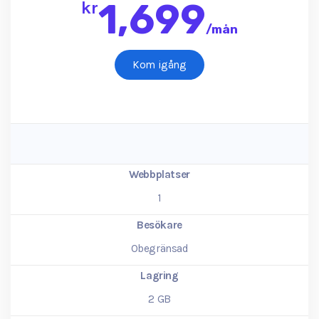
1,699
kr
/
mån
Kom igång
Webbplatser
1
Besökare
Obegränsad
Lagring
2
GB