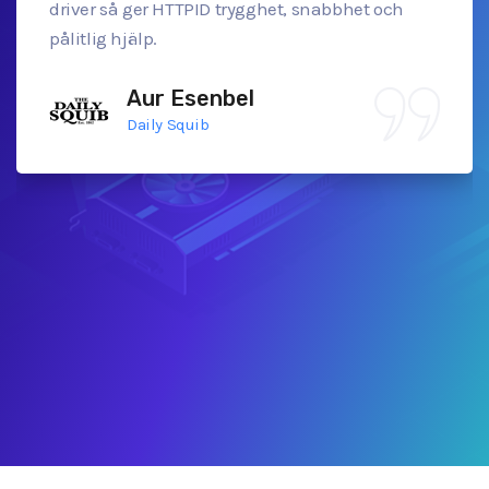
driver så ger HTTPID trygghet, snabbhet och
pålitlig hjälp.
Aur Esenbel
Daily Squib