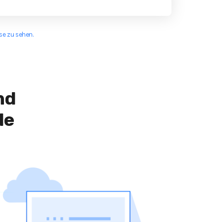
e zu sehen.
nd
de