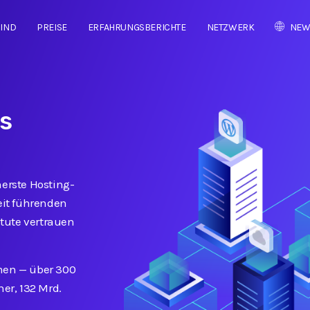
SIND
PREISE
ERFAHRUNGSBERICHTE
NETZWERK
NEW
s
herste Hosting-
it führenden
tute vertrauen
hmen
—
über 300
er, 132 Mrd.