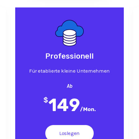
Professionell
Für etablierte kleine Unternehmen
Ab
149
$
/
Mon.
Loslegen