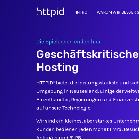
INTRO
WARUM WIR BESSER 
™
Die Spielereien enden hier
Geschäftskritische
Hosting
HTTPID
bietet die leistungsstärkste und sic
®
Umgebung in Neuseeland. Einige der weltwe
Einzelhändler, Regierungen und Finanzinsti
auf unsere Technologie.
Wir sind ein kleines, aber starkes Unterne
Kunden bedienen jeden Monat 1 Mrd. Besuch
Anfragen und 51 PB.