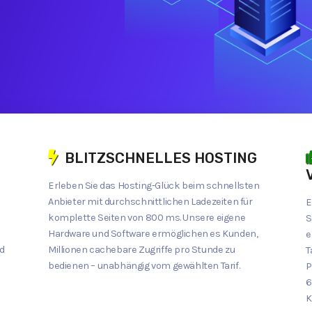
BLITZSCHNELLES HOSTING
Erleben Sie das Hosting-Glück beim schnellsten
Anbieter mit durchschnittlichen Ladezeiten für
E
komplette Seiten von 800 ms. Unsere eigene
S
Hardware und Software ermöglichen es Kunden,
e
nd
Millionen cachebare Zugriffe pro Stunde zu
T
bedienen – unabhängig vom gewählten Tarif.
P
6
K