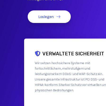
Loslegen
VERWALTETE SICHERHEIT
Wir setzen hochsichere Systeme mit
fortschrittlichem, mehrstufigem und
leistungsstarkem DDoS- und WAF-Schutz ein.
Unsere gesamte Infrastruktur ist PCI DSS- und
HIPAA-konform. Starker Schutz vor virtuellen u
physischen Bedrohungen.