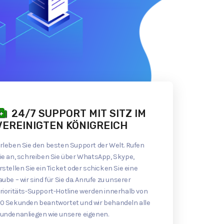
24/7 SUPPORT MIT SITZ IM
VEREINIGTEN KÖNIGREICH
rleben Sie den besten Support der Welt. Rufen
ie an, schreiben Sie über WhatsApp, Skype,
rstellen Sie ein Ticket oder schicken Sie eine
aube – wir sind für Sie da. Anrufe zu unserer
rioritäts-Support-Hotline werden innerhalb von
0 Sekunden beantwortet und wir behandeln alle
undenanliegen wie unsere eigenen.