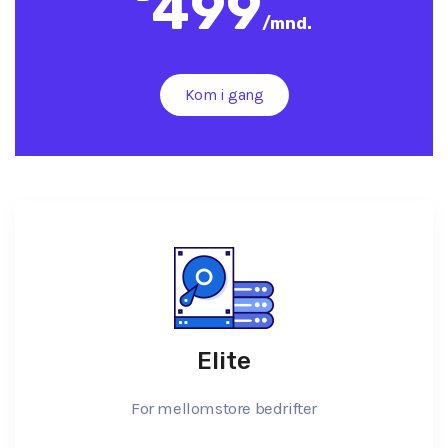
499
/
mnd.
Kom i gang
Elite
For mellomstore bedrifter