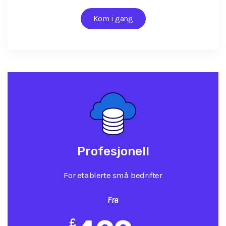
Kom i gang
Profesjonell
For etablerte små bedrifter
Fra
£