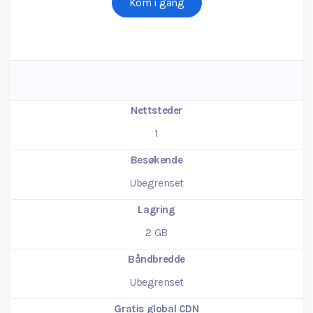
Kom i gang
Nettsteder
1
Besøkende
Ubegrenset
Lagring
2
GB
Båndbredde
Ubegrenset
Gratis global CDN