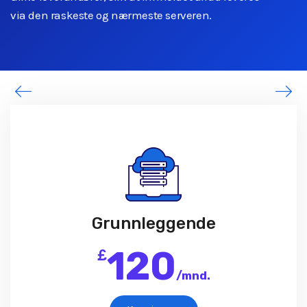
via den raskeste og nærmeste serveren.
Grunnleggende
120
£
/
mnd.