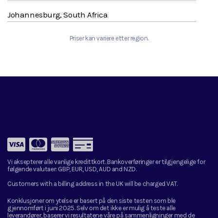
Johannesburg, South Africa
Priser kan variere etter region.
Vi aksepterer alle vanlige kredittkort. Bankoverføringer er tilgjengelige for
følgende valutaer:
GBP, EUR, USD, AUD and NZD.
Customers with a billing address in the UK will be charged VAT.
Konklusjoner om ytelse er basert på den siste testen som ble
gjennomført i juni 2025. Selv om det ikke er mulig å teste alle
leverandører, baserer vi resultatene våre på sammenligninger med de