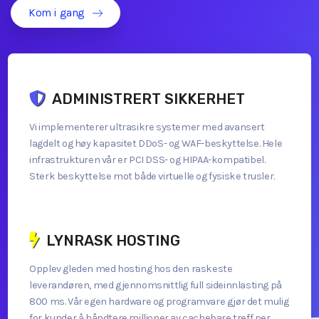
Kom i gang
ADMINISTRERT SIKKERHET
Vi implementerer ultrasikre systemer med avansert
lagdelt og høy kapasitet DDoS- og WAF-beskyttelse. Hele
infrastrukturen vår er PCI DSS- og HIPAA-kompatibel.
Sterk beskyttelse mot både virtuelle og fysiske trusler.
LYNRASK HOSTING
Opplev gleden med hosting hos den raskeste
leverandøren, med gjennomsnittlig full sideinnlasting på
800 ms. Vår egen hardware og programvare gjør det mulig
for kunder å håndtere millioner av cachebare treff per