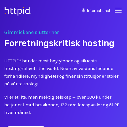
International
™
Gimmickene slutter her
Forretningskritisk hosting
HTTPID
har det mest høytytende og sikreste
®
hostingmiljøet i the world. Noen av verdens ledende
forhandlere, myndigheter og finansinstitusjoner stoler
på vår teknologi.
Vi er et lite, men mektig selskap
—
over 300 kunder
betjener 1 mrd besøkende, 132 mrd forespørsler og 51 PB
hver måned.