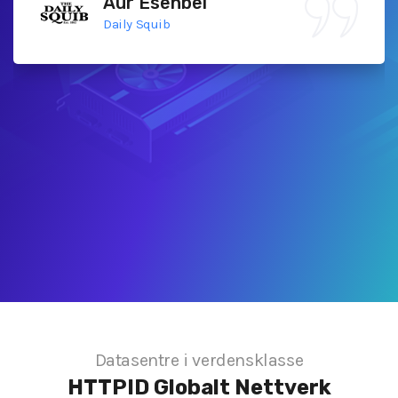
Aur Esenbel
Daily Squib
Datasentre i verdensklasse
HTTPID
Globalt Nettverk