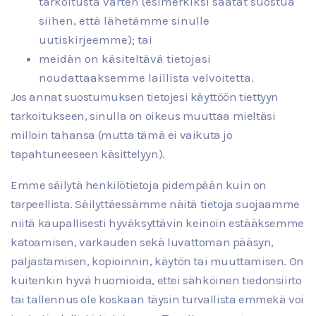
tarkoitusta varten (esimerkiksi saatat suostua
siihen, että lähetämme sinulle
uutiskirjeemme); tai
meidän on käsiteltävä tietojasi
noudattaaksemme laillista velvoitetta.
Jos annat suostumuksen tietojesi käyttöön tiettyyn
tarkoitukseen, sinulla on oikeus muuttaa mieltäsi
milloin tahansa (mutta tämä ei vaikuta jo
tapahtuneeseen käsittelyyn).
Emme säilytä henkilötietoja pidempään kuin on
tarpeellista. Säilyttäessämme näitä tietoja suojaamme
niitä kaupallisesti hyväksyttävin keinoin estääksemme
katoamisen, varkauden sekä luvattoman pääsyn,
paljastamisen, kopioinnin, käytön tai muuttamisen. On
kuitenkin hyvä huomioida, ettei sähköinen tiedonsiirto
tai tallennus ole koskaan täysin turvallista emmekä voi