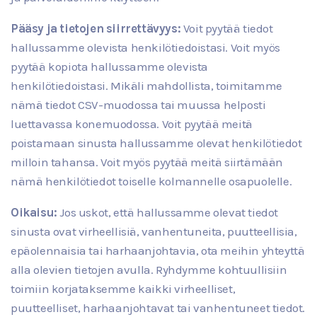
Pääsy ja tietojen siirrettävyys:
Voit pyytää tiedot
hallussamme olevista henkilötiedoistasi. Voit myös
pyytää kopiota hallussamme olevista
henkilötiedoistasi. Mikäli mahdollista, toimitamme
nämä tiedot CSV-muodossa tai muussa helposti
luettavassa konemuodossa. Voit pyytää meitä
poistamaan sinusta hallussamme olevat henkilötiedot
milloin tahansa. Voit myös pyytää meitä siirtämään
nämä henkilötiedot toiselle kolmannelle osapuolelle.
Oikaisu:
Jos uskot, että hallussamme olevat tiedot
sinusta ovat virheellisiä, vanhentuneita, puutteellisia,
epäolennaisia tai harhaanjohtavia, ota meihin yhteyttä
alla olevien tietojen avulla. Ryhdymme kohtuullisiin
toimiin korjataksemme kaikki virheelliset,
puutteelliset, harhaanjohtavat tai vanhentuneet tiedot.