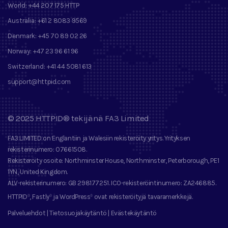
World:
+44 207 175 HTTP
Australia:
+61 2 8083 9569
Denmark:
+45 70 89 02 26
Norway:
+47 23 96 61 96
Switzerland:
+41 44 5081 613
support@httpid.com
©
2025
HTTPID®
tekijänä
FA3 Limited
FA3 LIMITED
on Englantiin ja Walesiin rekisteröity yritys. Yrityksen
rekisterinumero
: 07661508.
Rekisteröity osoite
: Northminster House, Northminster, Peterborough, PE1
1YN, United Kingdom.
ALV-rekisterinumero
: GB 298177251.
ICO-rekisteröintinumero
: ZA246885.
HTTPID
, Fastly
ja
WordPress
ovat rekisteröityjä tavaramerkkejä
.
®
®
®
Palveluehdot
|
Tietosuojakäytäntö
|
Evästekäytäntö