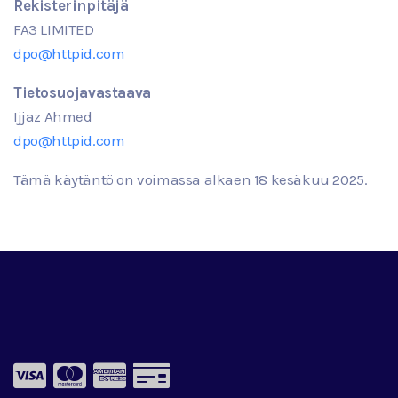
Rekisterinpitäjä
FA3 LIMITED
dpo@httpid.com
Tietosuojavastaava
Ijjaz Ahmed
dpo@httpid.com
Tämä käytäntö on voimassa alkaen
18
kesäkuu
2025.