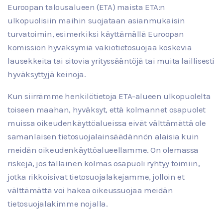
Euroopan talousalueen (ETA) maista ETA:n
ulkopuolisiin maihin suojataan asianmukaisin
turvatoimin, esimerkiksi käyttämällä Euroopan
komission hyväksymiä vakiotietosuojaa koskevia
lausekkeita tai sitovia yrityssääntöjä tai muita laillisesti
hyväksyttyjä keinoja.
Kun siirrämme henkilötietoja ETA-alueen ulkopuolelta
toiseen maahan, hyväksyt, että kolmannet osapuolet
muissa oikeudenkäyttöalueissa eivät välttämättä ole
samanlaisen tietosuojalainsäädännön alaisia kuin
meidän oikeudenkäyttöalueellamme. On olemassa
riskejä, jos tällainen kolmas osapuoli ryhtyy toimiin,
jotka rikkoisivat tietosuojalakejamme, jolloin et
välttämättä voi hakea oikeussuojaa meidän
tietosuojalakimme nojalla.