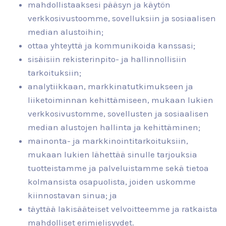
mahdollistaaksesi pääsyn ja käytön
verkkosivustoomme, sovelluksiin ja sosiaalisen
median alustoihin;
ottaa yhteyttä ja kommunikoida kanssasi;
sisäisiin rekisterinpito- ja hallinnollisiin
tarkoituksiin;
analytiikkaan, markkinatutkimukseen ja
liiketoiminnan kehittämiseen, mukaan lukien
verkkosivustomme, sovellusten ja sosiaalisen
median alustojen hallinta ja kehittäminen;
mainonta- ja markkinointitarkoituksiin,
mukaan lukien lähettää sinulle tarjouksia
tuotteistamme ja palveluistamme sekä tietoa
kolmansista osapuolista, joiden uskomme
kiinnostavan sinua; ja
täyttää lakisääteiset velvoitteemme ja ratkaista
mahdolliset erimielisyydet.