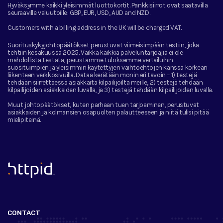
Hyväksymme kaikki yleisimmät luottokortit. Pankkisiirrot ovat saatavilla
seuraaville valuutoille:
GBP, EUR, USD, AUD and NZD.
Customers with a billing address in the UK will be charged VAT.
Suorituskykyjohtopäätökset perustuvat viimeisimpään testiin, joka
tehtiin kesäkuussa 2025. Vaikka kaikkia palveluntarjoajia ei ole
mahdollista testata, perustamme tuloksemme vertailuihin
suosituimpien ja yleisimmin käytettyjen vaihtoehtojen kanssa korkean
liikenteen verkkosivuilla. Dataa kerätään monin eri tavoin – 1) testejä
tehdään siirrettäessä asiakkaita kilpailijoilta meille, 2) testejä tehdään
kilpailijoiden asiakkaiden luvalla, ja 3) testejä tehdään kilpailijoiden luvalla.
Muut johtopäätökset, kuten parhaan tuen tarjoaminen, perustuvat
asiakkaiden ja kolmansien osapuolten palautteeseen ja niitä tulisi pitää
mielipiteinä.
™
CONTACT