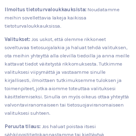
Ilmoitus tietoturvaloukkauksista:
Noudatamme
meihin sovellettavia lakeja kaikissa
tietoturvaloukkauksissa.
Valitukset:
Jos uskot, että olemme rikkoneet
soveltuvaa tietosuojalakia ja haluat tehdä valituksen,
ota meihin yhteyttä alla olevilla tiedoilla ja anna meille
kattavat tiedot väitetystä rikkomuksesta. Tutkimme
valituksesi viipymättä ja vastaamme sinulle
kirjallisesti, ilmoittaen tutkimuksemme tuloksen ja
toimenpiteet, jotka aiomme toteuttaa valituksesi
käsittelemiseksi. Sinulla on myös oikeus ottaa yhteyttä
valvontaviranomaiseen tai tietosuojaviranomaiseen
valituksesi suhteen.
Peruuta tilaus:
Jos haluat poistaa itsesi
sähköpostitietokannastamme tai kieltäytyä