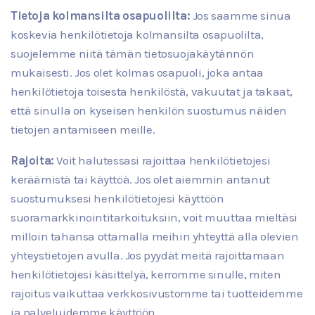
Tietoja kolmansilta osapuolilta:
Jos saamme sinua
koskevia henkilötietoja kolmansilta osapuolilta,
suojelemme niitä tämän tietosuojakäytännön
mukaisesti. Jos olet kolmas osapuoli, joka antaa
henkilötietoja toisesta henkilöstä, vakuutat ja takaat,
että sinulla on kyseisen henkilön suostumus näiden
tietojen antamiseen meille.
Rajoita:
Voit halutessasi rajoittaa henkilötietojesi
keräämistä tai käyttöä. Jos olet aiemmin antanut
suostumuksesi henkilötietojesi käyttöön
suoramarkkinointitarkoituksiin, voit muuttaa mieltäsi
milloin tahansa ottamalla meihin yhteyttä alla olevien
yhteystietojen avulla. Jos pyydät meitä rajoittamaan
henkilötietojesi käsittelyä, kerromme sinulle, miten
rajoitus vaikuttaa verkkosivustomme tai tuotteidemme
ja palveluidemme käyttöön.