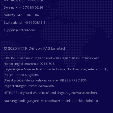
Denmark:
+45 70 89 02 26
Norway:
+47 23 96 61 96
Switzerland:
+41 44 5081 613
support@httpid.com
©
2025
HTTPID®
von
FA3 Limited
FA3 LIMITED
ist ein in England und Wales registriertes Unternehmen.
Handelsregisternummer
: 07661508.
Eingetragene Adresse
: Northminster House, Northminster, Peterborough,
PE1 1YN, United Kingdom.
Umsatzsteuer-Identifikationsnummer
: GB 298177251.
ICO-
Registrierungsnummer
: ZA246885.
HTTPID
, Fastly
und
WordPress
sind eingetragene Warenzeichen
.
®
®
®
Nutzungsbedingungen
|
Datenschutzrichtlinie
|
Cookie-Richtlinie