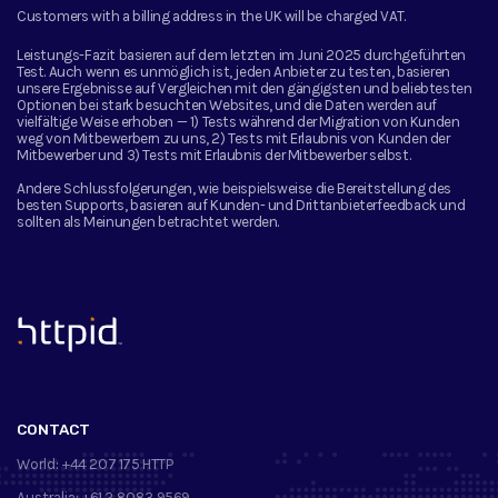
Customers with a billing address in the UK will be charged VAT.
Leistungs-Fazit basieren auf dem letzten im Juni 2025 durchgeführten
Test. Auch wenn es unmöglich ist, jeden Anbieter zu testen, basieren
unsere Ergebnisse auf Vergleichen mit den gängigsten und beliebtesten
Optionen bei stark besuchten Websites, und die Daten werden auf
vielfältige Weise erhoben — 1) Tests während der Migration von Kunden
weg von Mitbewerbern zu uns, 2) Tests mit Erlaubnis von Kunden der
Mitbewerber und 3) Tests mit Erlaubnis der Mitbewerber selbst.
Andere Schlussfolgerungen, wie beispielsweise die Bereitstellung des
besten Supports, basieren auf Kunden- und Drittanbieterfeedback und
sollten als Meinungen betrachtet werden.
™
CONTACT
World:
+44 207 175 HTTP
Australia:
+61 2 8083 9569