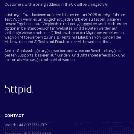
Customers with a billing address in the UK will be charged VAT.
Leistungs-Fazit basieren auf dem letzten im Juni 2025 durchgeführten
Test. Auch wenn es unmöglich ist, jeden Anbieter zu testen, basieren
unsere Ergebnisse auf Vergleichen mit den gängigsten und beliebtesten
Optionen bei stark besuchten Websites, und die Daten werden auf
vielfältige Weise erhoben — 1) Tests während der Migration von Kunden
weg von Mitbewerbern zu uns, 2) Tests mit Erlaubnis von Kunden der
Mitbewerber und 3) Tests mit Erlaubnis der Mitbewerber selbst.
Andere Schlussfolgerungen, wie beispielsweise die Bereitstellung des
besten Supports, basieren auf Kunden- und Drittanbieterfeedback und
sollten als Meinungen betrachtet werden.
™
CONTACT
World:
+44 207 175 HTTP
Australia:
+61 2 8083 9569