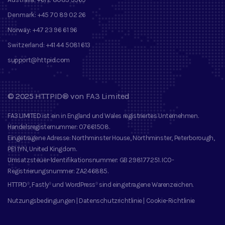
Denmark:
+45 70 89 02 26
Norway:
+47 23 96 61 96
Switzerland:
+41 44 5081 613
support@httpid.com
©
2025
HTTPID®
von
FA3 Limited
FA3 LIMITED
ist ein in England und Wales registriertes Unternehmen.
Handelsregisternummer
: 07661508.
Eingetragene Adresse
: Northminster House, Northminster, Peterborough,
PE1 1YN, United Kingdom.
Umsatzsteuer-Identifikationsnummer
: GB 298177251.
ICO-
Registrierungsnummer
: ZA246885.
HTTPID
, Fastly
und
WordPress
sind eingetragene Warenzeichen
.
®
®
®
Nutzungsbedingungen
|
Datenschutzrichtlinie
|
Cookie-Richtlinie