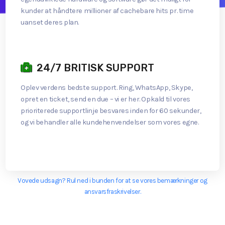
kunder at håndtere millioner af cachebare hits pr. time
uanset deres plan.
24/7 BRITISK SUPPORT
Oplev verdens bedste support. Ring, WhatsApp, Skype,
opret en ticket, send en due – vi er her. Opkald til vores
prioriterede supportlinje besvares inden for 60 sekunder,
og vi behandler alle kundehenvendelser som vores egne.
Vovede udsagn? Rul ned i bunden for at se vores bemærkninger og
ansvarsfraskrivelser.