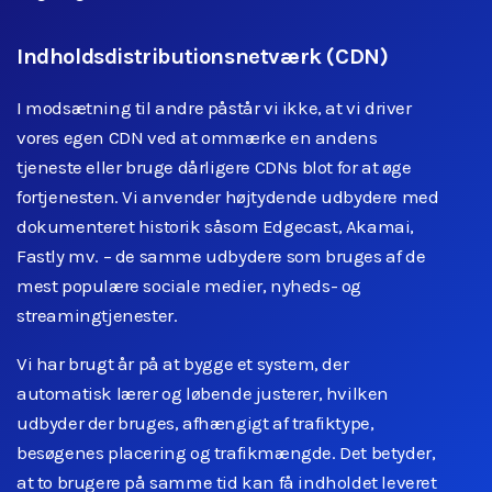
Indholdsdistributionsnetværk (CDN)
I modsætning til andre påstår vi ikke, at vi driver
vores egen CDN ved at ommærke en andens
tjeneste eller bruge dårligere CDNs blot for at øge
fortjenesten. Vi anvender højtydende udbydere med
dokumenteret historik såsom Edgecast, Akamai,
Fastly mv. – de samme udbydere som bruges af de
mest populære sociale medier, nyheds- og
streamingtjenester.
Vi har brugt år på at bygge et system, der
automatisk lærer og løbende justerer, hvilken
udbyder der bruges, afhængigt af trafiktype,
besøgenes placering og trafikmængde. Det betyder,
at to brugere på samme tid kan få indholdet leveret