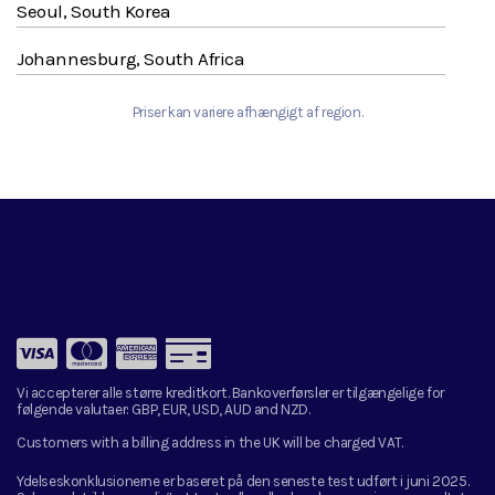
Seoul, South Korea
Johannesburg, South Africa
Priser kan variere afhængigt af region.
Vi accepterer alle større kreditkort. Bankoverførsler er tilgængelige for
følgende valutaer:
GBP, EUR, USD, AUD and NZD.
Customers with a billing address in the UK will be charged VAT.
Ydelseskonklusionerne er baseret på den seneste test udført i juni 2025.