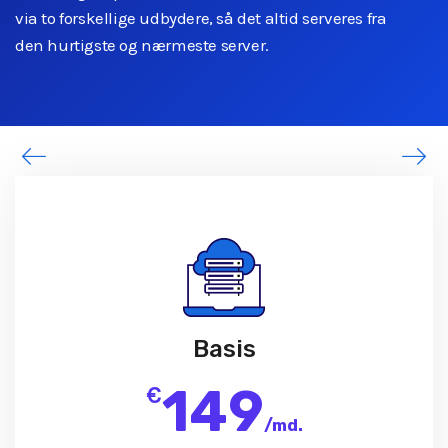
via to forskellige udbydere, så det altid serveres fra
den hurtigste og nærmeste server.
Basis
149
€
/
md.