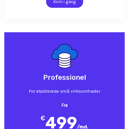
Kom i gang
Professionel
For etablerede små virksomheder
Fra
499
€
/
md.