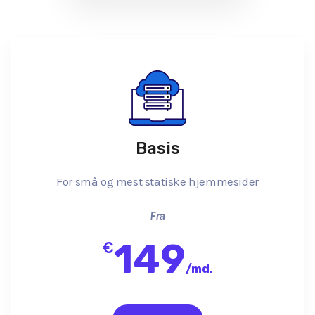
Basis
For små og mest statiske hjemmesider
Fra
149
€
/
md.