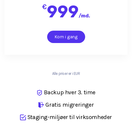
999
€
/
md.
Kom i gang
Alle priser er i EUR
Backup hver 3. time
Gratis migreringer
Staging-miljøer til virksomheder