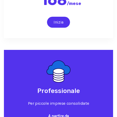
/
mese
Inizia
Professionale
Per piccole imprese consolidate
A partire da