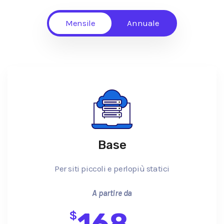
Mensile
Annuale
Base
Per siti piccoli e perlopiù statici
A partire da
168
$