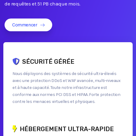
de requêtes et 51 PB chaque mois.
Commencer
SÉCURITÉ GÉRÉE
Nous déployons des systèmes de sécurité ultra-élevés
avec une protection DDoS et WAF avancée, multi-niveaux
et à haute capacité. Toute notre infrastructure est
conforme aux normes PCI DSS et HIPAA. Forte protection
contre les menaces virtuelles et physiques.
HÉBERGEMENT ULTRA-RAPIDE