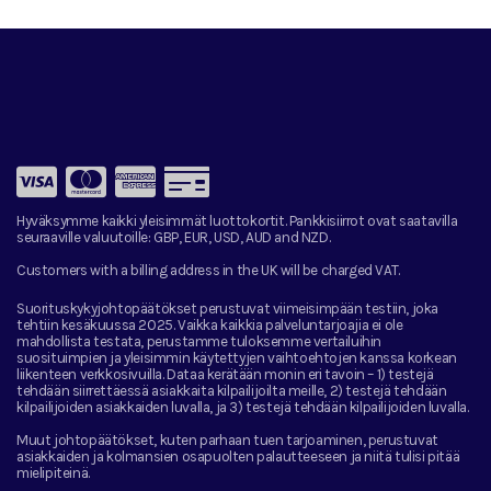
Hyväksymme kaikki yleisimmät luottokortit. Pankkisiirrot ovat saatavilla
seuraaville valuutoille:
GBP, EUR, USD, AUD and NZD.
Customers with a billing address in the UK will be charged VAT.
Suorituskykyjohtopäätökset perustuvat viimeisimpään testiin, joka
tehtiin kesäkuussa 2025. Vaikka kaikkia palveluntarjoajia ei ole
mahdollista testata, perustamme tuloksemme vertailuihin
suosituimpien ja yleisimmin käytettyjen vaihtoehtojen kanssa korkean
liikenteen verkkosivuilla. Dataa kerätään monin eri tavoin – 1) testejä
tehdään siirrettäessä asiakkaita kilpailijoilta meille, 2) testejä tehdään
kilpailijoiden asiakkaiden luvalla, ja 3) testejä tehdään kilpailijoiden luvalla.
Muut johtopäätökset, kuten parhaan tuen tarjoaminen, perustuvat
asiakkaiden ja kolmansien osapuolten palautteeseen ja niitä tulisi pitää
mielipiteinä.