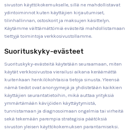
sivuston käyttökokemukselle, sillä ne mahdollistavat
ydintoiminnot kuten käyttäjien kirjautumiset,
tilinhallinnan, ostoskorit ja maksujen käsittelyn.
Käytämme välttämättömiä evästeitä mahdollistamaan
tiettyjä toimintoja verkkosivustollamme.
Suorituskyky-evästeet
Suorituskyky-evästeitä käytetään seuraamaan, miten
käytät verkkosivustoa vierailusi aikana keräämättä
kuitenkaan henkilökohtaisia tietoja sinusta. Yleensä
nämä tiedot ovat anonyymejä ja yhdistetään kaikkien
käyttäjien seurantatietoihin, mikä auttaa yrityksiä
ymmärtämään kävijöiden käyttäytymistä,
tunnistamaan ja diagnosoimaan ongelmia tai virheitä
sekä tekemään parempia strategisia päätöksiä
sivuston yleisen käyttökokemuksen parantamiseksi.