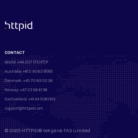
™
CONTACT
World:
+44 207 175 HTTP
Australia:
+61 2 8083 9569
Denmark:
+45 70 89 02 26
Norway:
+47 23 96 61 96
Switzerland:
+41 44 5081 613
support@httpid.com
©
2025
HTTPID®
tekijänä
FA3 Limited