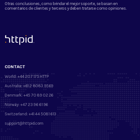
Otras conclusiones, como brindar el mejor soporte, se basan en
comentarios de clientes y terceros y deben tratarse como opiniones.
™
CONTACT
World:
+44 207 175 HTTP
Australia:
+61 2 8083 9569
Denmark:
+45 70 89 02 26
Norway:
+47 23 96 61 96
Switzerland:
+41 44 5081 613
support@httpid.com