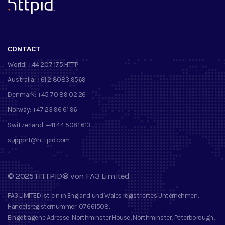
™
CONTACT
World:
+44 207 175 HTTP
Australia:
+61 2 8083 9569
Denmark:
+45 70 89 02 26
Norway:
+47 23 96 61 96
Switzerland:
+41 44 5081 613
support@httpid.com
©
2025
HTTPID®
von
FA3 Limited
FA3 LIMITED
ist ein in England und Wales registriertes Unternehmen.
Handelsregisternummer
: 07661508.
Eingetragene Adresse
: Northminster House, Northminster, Peterborough,