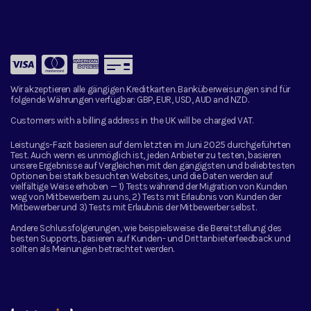
Wir akzeptieren alle gängigen Kreditkarten. Banküberweisungen sind für
folgende Währungen verfügbar:
GBP, EUR, USD, AUD and NZD.
Customers with a billing address in the UK will be charged VAT.
Leistungs-Fazit basieren auf dem letzten im Juni 2025 durchgeführten
Test. Auch wenn es unmöglich ist, jeden Anbieter zu testen, basieren
unsere Ergebnisse auf Vergleichen mit den gängigsten und beliebtesten
Optionen bei stark besuchten Websites, und die Daten werden auf
vielfältige Weise erhoben — 1) Tests während der Migration von Kunden
weg von Mitbewerbern zu uns, 2) Tests mit Erlaubnis von Kunden der
Mitbewerber und 3) Tests mit Erlaubnis der Mitbewerber selbst.
Andere Schlussfolgerungen, wie beispielsweise die Bereitstellung des
besten Supports, basieren auf Kunden- und Drittanbieterfeedback und
sollten als Meinungen betrachtet werden.