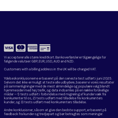
Vi accepterer alle større kreditkort. Bankoverførsler er tilgængelige for
følgende valutaer:
GBP, EUR, USD, AUD and NZD.
Customers with a billing address in the UK will be charged VAT.
Ydelseskonklusionerne er baseret på den seneste test udført i juni 2025.
Selvom det ikke er muligt at teste alle udbydere, baserer vi vores resultater
på sammenligninger med de mest almindelige og populære valg blandt
hjemmesider med høj trafik, og data indsamles på en række forskellige
måder — 1) tests udført i forbindelse med migrering af kunder væk fra
konkurrenter til os, 2) tests udført med tilladelse fra konkurrenters
kunder, og 3) tests udført med konkurrenters tilladelse.
Andre konklusioner, såsom at give den bedste support, er baseret på
feedback fra kunder og tredjepart og bør betragtes som meninger.