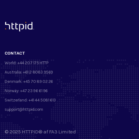
™
CONTACT
World:
+44 207 175 HTTP
Australia:
+61 2 8083 9569
Denmark:
+45 70 89 02 26
Norway:
+47 23 96 61 96
Switzerland:
+41 44 5081 613
support@httpid.com
©
2025
HTTPID®
af
FA3 Limited