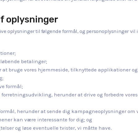
af oplysninger
ve oplysninger til følgende formål, og personoplysninger vil
tioner;
 løbende betalinger;
or at bruge vores hjemmeside, tilknyttede applikationer o
g;
ve formål;
 forretningsudvikling, herunder at drive og forbedre vore
formål, herunder at sende dig kampagneoplysninger om v
mener kan være interessante for dig; og
gtelser og løse eventuelle tvister, vi måtte have.