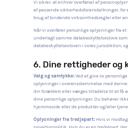
Vi sikrer, at enhver overførsel af personop
af passende sikkerhedsforanstaltninger, fo
brug af bindende virksomhedsregler eller and
Når vi overfører personlige oplysninger fra et
underlagt samme databeskyttelseslove som dem 
databeskyttelsesloven i vores jurisdiktion, 
6. Dine rettigheder og 
Valg og samtykke:
Ved at give os personlige
oplysninger i overensstemmelse med denne pri
din forælders eller værges tilladelse til at f
dine personlige oplysninger. Du behøver ikke
hjemmeside eller de produkter og/eller tjenes
Oplysninger fra tredjepart:
Hvis vi modtage
privatlivspolitik. Hvis du er en tredjepart, 