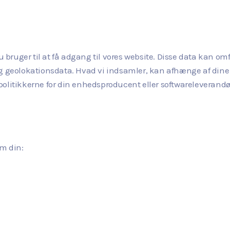
bruger til at få adgang til vores website. Disse data kan om
og geolokationsdata. Hvad vi indsamler, kan afhænge af dine
r politikkerne for din enhedsproducent eller softwareleverandør
m din: