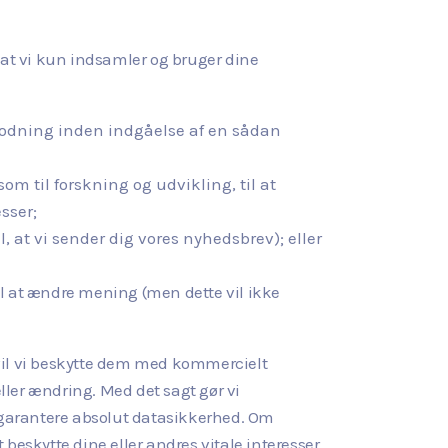
 at vi kun indsamler og bruger dine
anmodning inden indgåelse af en sådan
om til forskning og udvikling, til at
sser;
l, at vi sender dig vores nyhedsbrev); eller
 til at ændre mening (men dette vil ikke
vil vi beskytte dem med kommercielt
ller ændring. Med det sagt gør vi
e garantere absolut datasikkerhed. Om
 beskytte dine eller andres vitale interesser.