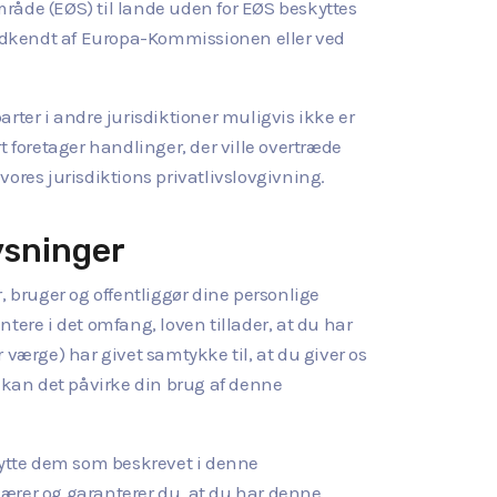
råde (EØS) til lande uden for EØS beskyttes
odkendt af Europa-Kommissionen eller ved
arter i andre jurisdiktioner muligvis ikke er
 foretager handlinger, der ville overtræde
ores jurisdiktions privatlivslovgivning.
ysninger
, bruger og offentliggør dine personlige
tere i det omfang, loven tillader, at du har
r værge) har givet samtykke til, at du giver os
, kan det påvirke din brug af denne
skytte dem som beskrevet i denne
klærer og garanterer du, at du har denne