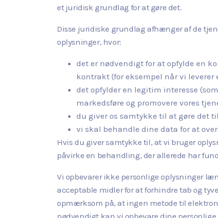
et juridisk grundlag for at gøre det.
Disse juridiske grundlag afhænger af de tjen
oplysninger, hvor:
det er nødvendigt for at opfylde en k
kontrakt (for eksempel når vi leverer
det opfylder en legitim interesse (som
markedsføre og promovere vores tjenest
du giver os samtykke til at gøre det t
vi skal behandle dine data for at over
Hvis du giver samtykke til, at vi bruger oplys
påvirke en behandling, der allerede har fund
Vi opbevarer ikke personlige oplysninger læ
acceptable midler for at forhindre tab og tyv
opmærksom på, at ingen metode til elektronis
nødvendigt kan vi opbevare dine personlige opl