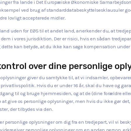
lysninger fra lande i Det Europæiske Økonomiske Samarbejdsom
r eksempel ved brug af standarddatabeskyttelsesklausuler g
re lovligt accepterede midler.
 land uden for EØS til et andet land, anerkender du, at tredjep
i vores jurisdiktion. Der er risici, hvis en sådan tredjepart
og dette kan betyde, at du ikke kan søge kompensation under v
kontrol over dine personlige opl
 oplysninger giver du samtykke til, at vi indsamler, opbevarer
vatlivspolitik. Hvis du er under 16 år, skal du have og garan
å adgang til og bruge hjemmesiden, og at de (dine forældre elle
 at give os personlige oplysninger, men hvis du ikke gør det
ter, der tilbydes via den.
r personlige oplysninger om dig fra en tredjepart, vil vi be
der videregiver personlige oplysninger om en anden person, er