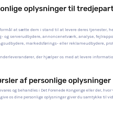
onlige oplysninger til tredjepar
ormål at sætte dem i stand til at levere deres tjenester,
g- og serverudbydere, annoncenetværk, analyse, fejlrappo
ngsudbydere, markedsførings- eller reklameudbydere, prof
nderleverandører, der hjælper os med at levere information
ørsler af personlige oplysninger
vares og behandles i Det Forenede Kongerige eller der, hvor vi
t give os dine personlige oplysninger giver du samtykke til v